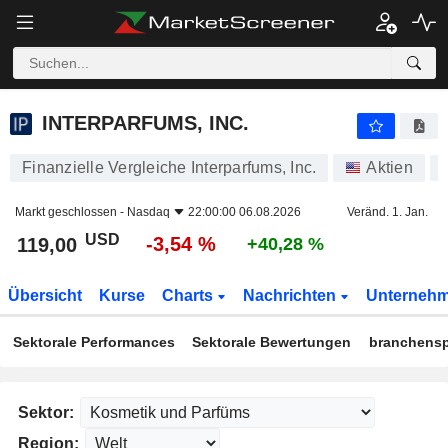
INTERPARFUMS, INC.
119,00
$
-3,54 %
INTERPARFUMS, INC.
Finanzielle Vergleiche Interparfums, Inc.
Aktien
Markt geschlossen -
Nasdaq
22:00:00 06.08.2026
Veränd. 1. Jan.
USD
-3,54 %
119,00
+40,28 %
Übersicht
Kurse
Charts
Nachrichten
Unterneh
Sektorale Performances
Sektorale Bewertungen
branchensp
Sektor:
Region: