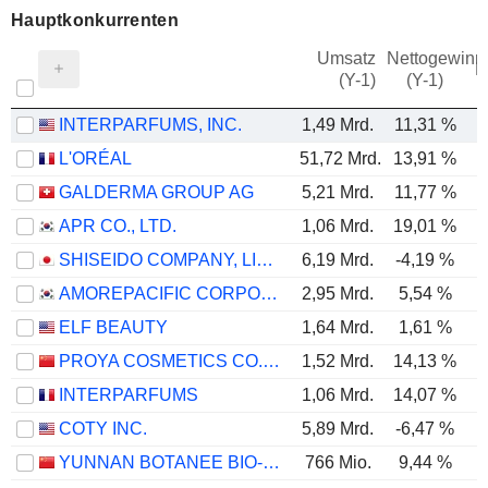
Hauptkonkurrenten
Umsatz
Nettogewinn
M
(Y-1)
(Y-1)
INTERPARFUMS, INC.
1,49 Mrd.
11,31 %
L'ORÉAL
51,72 Mrd.
13,91 %
GALDERMA GROUP AG
5,21 Mrd.
11,77 %
APR CO., LTD.
1,06 Mrd.
19,01 %
SHISEIDO COMPANY, LIMITED
6,19 Mrd.
-4,19 %
AMOREPACIFIC CORPORATION
2,95 Mrd.
5,54 %
ELF BEAUTY
1,64 Mrd.
1,61 %
PROYA COSMETICS CO.,LTD.
1,52 Mrd.
14,13 %
INTERPARFUMS
1,06 Mrd.
14,07 %
COTY INC.
5,89 Mrd.
-6,47 %
YUNNAN BOTANEE BIO-TECHNOLOGY GROUP CO.LTD
766 Mio.
9,44 %