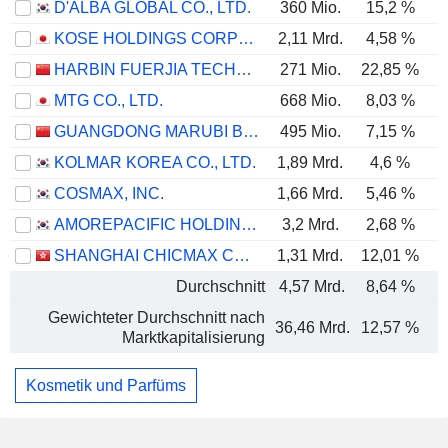
D'ALBA GLOBAL CO., LTD.
360 Mio.
15,2 %
KOSE HOLDINGS CORPORATION
2,11 Mrd.
4,58 %
HARBIN FUERJIA TECHNOLOGY CO., LTD.
271 Mio.
22,85 %
MTG CO., LTD.
668 Mio.
8,03 %
GUANGDONG MARUBI BIOTECHNOLOGY CO., LTD.
495 Mio.
7,15 %
KOLMAR KOREA CO., LTD.
1,89 Mrd.
4,6 %
COSMAX, INC.
1,66 Mrd.
5,46 %
AMOREPACIFIC HOLDINGS CORP.
3,2 Mrd.
2,68 %
SHANGHAI CHICMAX COSMETIC CO., LTD.
1,31 Mrd.
12,01 %
Durchschnitt
4,57 Mrd.
8,64 %
Gewichteter Durchschnitt nach
36,46 Mrd.
12,57 %
Marktkapitalisierung
Kosmetik und Parfüms