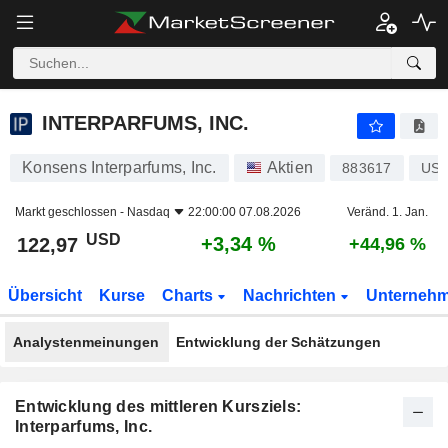
INTERPARFUMS, INC.
122,97
$
+3,34 %
INTERPARFUMS, INC.
Konsens Interparfums, Inc.
Aktien
883617
US4
Markt geschlossen -
Nasdaq
22:00:00 07.08.2026
Veränd. 1. Jan.
USD
+3,34 %
122,97
+44,96 %
Übersicht
Kurse
Charts
Nachrichten
Unterneh
Analystenmeinungen
Entwicklung der Schätzungen
Entwicklung des mittleren Kursziels:
Interparfums, Inc.