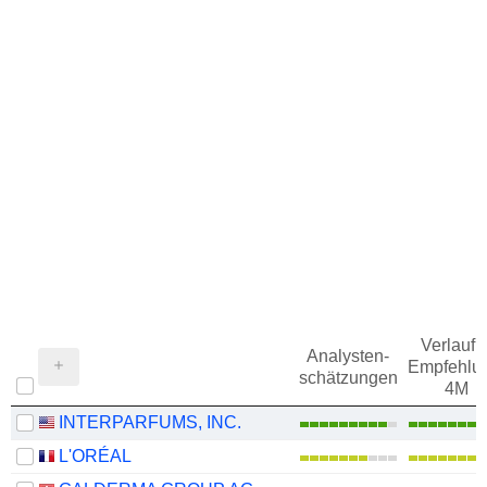
Verlauf d
Analysten-
Empfehlu
schätzungen
4M
INTERPARFUMS, INC.
L'ORÉAL