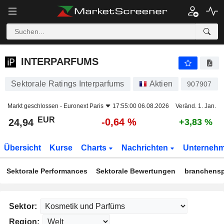
INTERPARFUMS
24,94
€
-0,64 %
INTERPARFUMS
Sektorale Ratings Interparfums
Aktien
907907
Markt geschlossen -
Euronext Paris
17:55:00 06.08.2026
Veränd. 1. Jan.
EUR
-0,64 %
24,94
+3,83 %
Übersicht
Kurse
Charts
Nachrichten
Unterneh
Sektorale Performances
Sektorale Bewertungen
branchensp
Sektor:
Region: