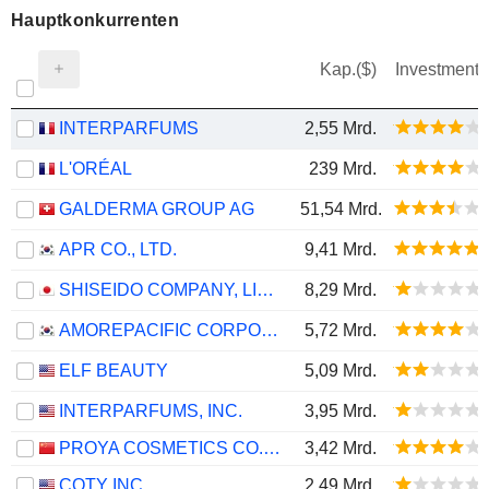
Hauptkonkurrenten
Kap.($)
Investment
INTERPARFUMS
2,55 Mrd.
L'ORÉAL
239 Mrd.
GALDERMA GROUP AG
51,54 Mrd.
APR CO., LTD.
9,41 Mrd.
SHISEIDO COMPANY, LIMITED
8,29 Mrd.
AMOREPACIFIC CORPORATION
5,72 Mrd.
ELF BEAUTY
5,09 Mrd.
INTERPARFUMS, INC.
3,95 Mrd.
PROYA COSMETICS CO.,LTD.
3,42 Mrd.
COTY INC.
2,49 Mrd.