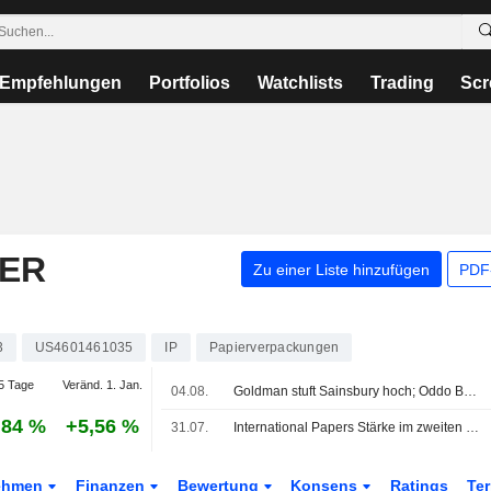
Empfehlungen
Portfolios
Watchlists
Trading
Scr
PER
Zu einer Liste hinzufügen
PDF-
3
US4601461035
IP
Papierverpackungen
5 Tage
Veränd. 1. Jan.
04.08.
Goldman stuft Sainsbury hoch; Oddo BHF senkt Unite
,84 %
+5,56 %
31.07.
International Papers Stärke im zweiten Quartal wird durch schwächeren Ausblick für Q3 ausgeglichen, sagt RBC
ehmen
Finanzen
Bewertung
Konsens
Ratings
Te