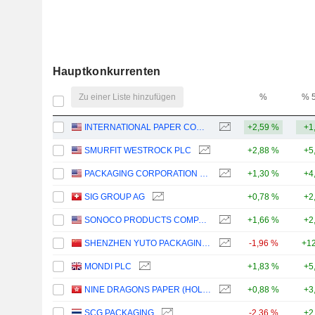
Hauptkonkurrenten
Zu einer Liste hinzufügen
%
% 
INTERNATIONAL PAPER COMPANY
+2,59 %
+1
SMURFIT WESTROCK PLC
+2,88 %
+5
PACKAGING CORPORATION OF AMERICA
+1,30 %
+4
SIG GROUP AG
+0,78 %
+2
SONOCO PRODUCTS COMPANY
+1,66 %
+2
SHENZHEN YUTO PACKAGING TECHNOLOGY CO., LTD.
-1,96 %
+12
MONDI PLC
+1,83 %
+5
NINE DRAGONS PAPER (HOLDINGS) LIMITED
+0,88 %
+3
SCG PACKAGING
-2,36 %
+2