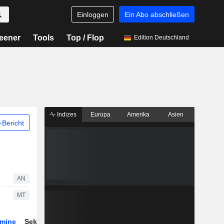
Einloggen
Ein Abo abschließen
eener
Tools
Top / Flop
Edition Deutschland
Indizes
Europa
Amerika
Asien
Bericht
AN
MT
rmine
Sektor
Derivate
ETFs