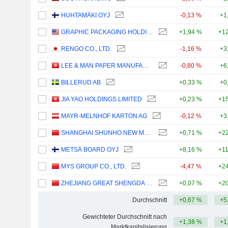
HUHTAMÄKI OYJ
-0,13 %
+1
GRAPHIC PACKAGING HOLDING COMPANY
+1,94 %
+12
RENGO CO., LTD.
-1,16 %
+3
LEE & MAN PAPER MANUFACTURING LIMITED
-0,80 %
+6
BILLERUD AB
+0,33 %
+0
JIA YAO HOLDINGS LIMITED
+0,23 %
+15
MAYR-MELNHOF KARTON AG
-0,12 %
+3
SHANGHAI SHUNHO NEW MATERIALS TECHNOLOGY CO.,LTD.
+0,71 %
+22
METSÄ BOARD OYJ
+8,16 %
+1
MYS GROUP CO., LTD.
-4,47 %
+24
ZHEJIANG GREAT SHENGDA PACKAGING CO.,LTD.
+0,07 %
+20
Durchschnitt
+0,67 %
+5
Gewichteter Durchschnitt nach
+1,38 %
+1
Marktkapitalisierung