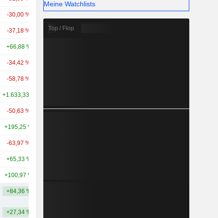
Meine Watchlists
-30,00 %
-18,45 %
3,83 Mrd.
Top / Flop
-37,18 %
-12,19 %
3,51 Mrd.
+66,88 %
+157,26 %
2,46 Mrd.
-34,42 %
-32,58 %
2,38 Mrd.
-58,78 %
-47,33 %
2,01 Mrd.
+1.633,33 %
+1.344,44 %
1,98 Mrd.
-50,63 %
-11,99 %
1,95 Mrd.
+195,25 %
+96,90 %
1,53 Mrd.
-63,97 %
-35,71 %
1,31 Mrd.
+65,33 %
-59,76 %
1,27 Mrd.
+100,97 %
-
1,17 Mrd.
+84,36 %
+105,73 %
6,23 Mrd.
+27,34 %
+94,13 %