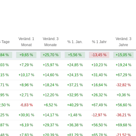
Veränd. 1
Veränd. 3
Veränd. 3
5 Tage
% 1. Jan.
% 1 Jahr
Monat
Monate
Jahre
,84 %
+9,65 %
+25,70 %
+5,56 %
-13,45 %
+15,05 %
,03 %
+7,29 %
+15,97 %
+24,85 %
+10,23 %
+19,24 %
,15 %
+10,17 %
+14,60 %
+24,15 %
+31,40 %
+67,29 %
,71 %
+8,96 %
+18,24 %
+37,21 %
+16,64 %
-32,82 %
,95 %
+2,71 %
+12,20 %
+32,95 %
+26,32 %
+0,36 %
,50 %
-6,83 %
+6,52 %
+40,29 %
+67,49 %
+56,60 %
,25 %
+30,91 %
+14,17 %
+1,48 %
-12,97 %
-36,21 %
,87 %
+6,19 %
+29,37 %
+36,38 %
+56,50 %
+69,68 %
,48 %
+7,83 %
+20,39 %
+81,29 %
+65,78 %
-21,52 %