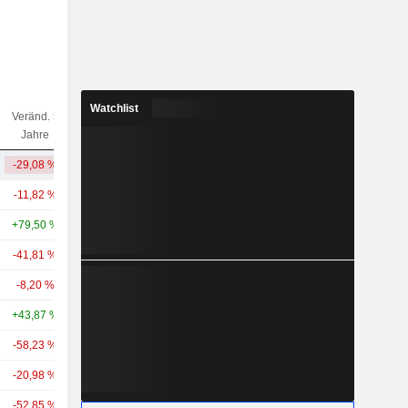
Watchlist
Veränd. 5
Veränd. 10
Kap.($)
Jahre
Jahre
-29,08 %
-9,96 %
21,46 Mrd.
-11,82 %
+84,06 %
24,58 Mrd.
+79,50 %
+243,13 %
22,38 Mrd.
-41,81 %
-
7,26 Mrd.
-8,20 %
+13,23 %
5,64 Mrd.
+43,87 %
-
5,55 Mrd.
-58,23 %
-46,43 %
5,37 Mrd.
-20,98 %
+27,13 %
4,78 Mrd.
-52,85 %
-
4,12 Mrd.