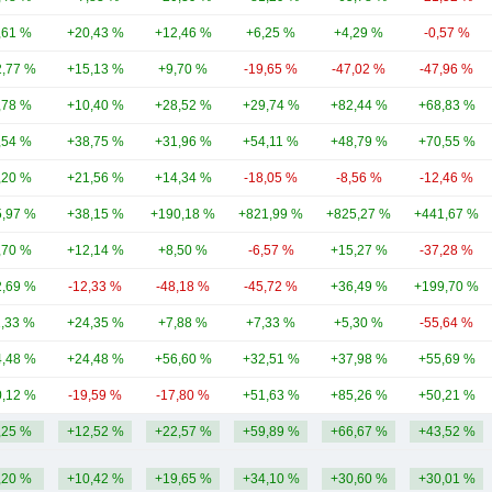
,61 %
+20,43 %
+12,46 %
+6,25 %
+4,29 %
-0,57 %
,77 %
+15,13 %
+9,70 %
-19,65 %
-47,02 %
-47,96 %
,78 %
+10,40 %
+28,52 %
+29,74 %
+82,44 %
+68,83 %
,54 %
+38,75 %
+31,96 %
+54,11 %
+48,79 %
+70,55 %
,20 %
+21,56 %
+14,34 %
-18,05 %
-8,56 %
-12,46 %
,97 %
+38,15 %
+190,18 %
+821,99 %
+825,27 %
+441,67 %
,70 %
+12,14 %
+8,50 %
-6,57 %
+15,27 %
-37,28 %
,69 %
-12,33 %
-48,18 %
-45,72 %
+36,49 %
+199,70 %
1,33 %
+24,35 %
+7,88 %
+7,33 %
+5,30 %
-55,64 %
,48 %
+24,48 %
+56,60 %
+32,51 %
+37,98 %
+55,69 %
,12 %
-19,59 %
-17,80 %
+51,63 %
+85,26 %
+50,21 %
,25 %
+12,52 %
+22,57 %
+59,89 %
+66,67 %
+43,52 %
,20 %
+10,42 %
+19,65 %
+34,10 %
+30,60 %
+30,01 %