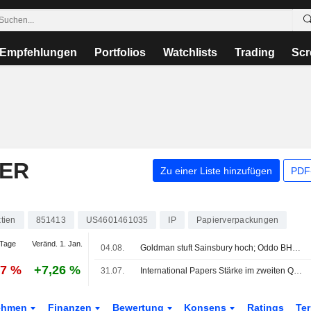
Empfehlungen
Portfolios
Watchlists
Trading
Scr
PER
Zu einer Liste hinzufügen
PDF-
tien
851413
US4601461035
IP
Papierverpackungen
Tage
Veränd. 1. Jan.
04.08.
Goldman stuft Sainsbury hoch; Oddo BHF senkt Unite
17 %
+7,26 %
31.07.
International Papers Stärke im zweiten Quartal wird durch schwächeren Ausblick für Q3 ausgeglichen, sagt RBC
ehmen
Finanzen
Bewertung
Konsens
Ratings
Te