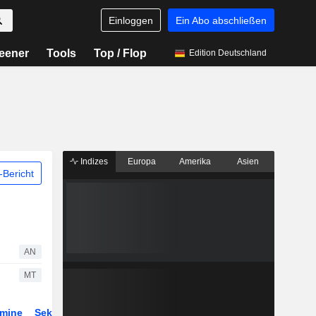
Einloggen
Ein Abo abschließen
eener
Tools
Top / Flop
Edition Deutschland
Indizes
Europa
Amerika
Asien
Bericht
AN
MT
rmine
Sektor
Derivate
ETFs