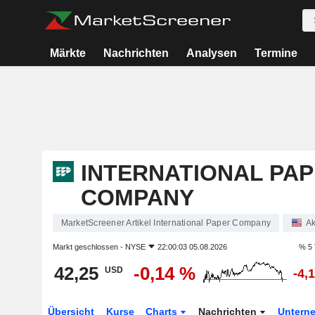
Märkte
Nachrichten
Analysen
Termine
INTERNATIONAL PA
COMPANY
MarketScreener Artikel International Paper Company
Ak
Markt geschlossen -
NYSE
22:00:03 05.08.2026
% 5 
42,25
-0,14 %
USD
-4,
Übersicht
Kurse
Charts
Nachrichten
Untern