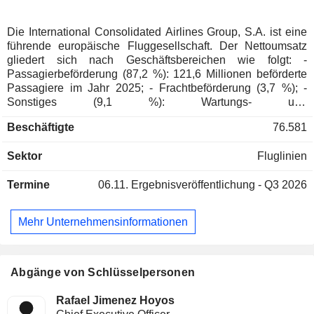
Die International Consolidated Airlines Group, S.A. ist eine
führende europäische Fluggesellschaft. Der Nettoumsatz
gliedert sich nach Geschäftsbereichen wie folgt: -
Passagierbeförderung (87,2 %): 121,6 Millionen beförderte
Passagiere im Jahr 2025; - Frachtbeförderung (3,7 %); -
Sonstiges (9,1 %): Wartungs- und
Abfertigungsdienstleistungen, Vertrieb von
Beschäftigte
76.581
computergestützten Reservierungssystemen usw. Ende
2025 betrieb die Gruppe eine Flotte von 627 Flugzeugen.
Sektor
Fluglinien
Der Nettoumsatz verteilt sich geografisch wie folgt: Spanien
(19,2 %), das Vereinigte Königreich (35,5 %), die Vereinigten
Termine
06.11.
Ergebnisveröffentlichung - Q3 2026
Staaten (16,4 %) und Sonstige (28,9 %).
Mehr Unternehmensinformationen
Abgänge von Schlüsselpersonen
Rafael Jimenez Hoyos