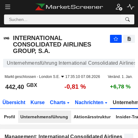
INTERNATIONAL CONSOLIDATED AIRLINES GROUP, S.A.
442,40
p
-0,81 %
INTERNATIONAL
CONSOLIDATED AIRLINES
GROUP, S.A.
Unternehmensführung International Consolidated Airlines
Markt geschlossen -
London S.E.
17:35:10 07.08.2026
Veränd. 1. Jan.
GBX
-0,81 %
442,40
+6,78 %
Übersicht
Kurse
Charts
Nachrichten
Unterneh
Profil
Unternehmensführung
Aktionärsstruktur
Insider-Tr
Management: International Consolidated Airlines