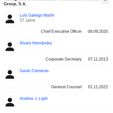
Group, S.A.
Besetzte
Luís Gallego Martín
Manager
Positionen
57 Jahre
Chief Executive Officer
08.09.2020
Álvaro Hernández
Corporate Secretary
07.11.2013
Sarah Clements
General Counsel
01.11.2022
Andrew J. Light