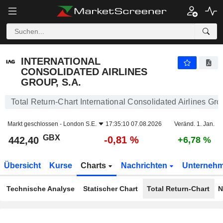
INTERNATIONAL CONSOLIDATED AIRLINES GROUP, S.A.
442,40
p
-0,81 %
INTERNATIONAL
CONSOLIDATED AIRLINES
GROUP, S.A.
Total Return-Chart International Consolidated Airlines Gro
Markt geschlossen -
London S.E.
17:35:10 07.08.2026
Veränd. 1. Jan.
GBX
-0,81 %
442,40
+6,78 %
Übersicht
Kurse
Charts
Nachrichten
Unterneh
Technische Analyse
Statischer Chart
Total Return-Chart
N