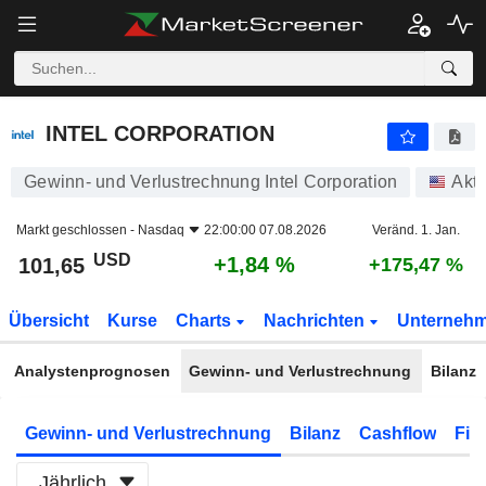
INTEL CORPORATION
101,65
$
+1,84 %
INTEL CORPORATION
Gewinn- und Verlustrechnung Intel Corporation
Akti
Markt geschlossen -
Nasdaq
22:00:00 07.08.2026
Veränd. 1. Jan.
USD
+1,84 %
101,65
+175,47 %
Übersicht
Kurse
Charts
Nachrichten
Unterneh
Analystenprognosen
Gewinn- und Verlustrechnung
Bilanz
Gewinn- und Verlustrechnung
Bilanz
Cashflow
Fin
Jährlich