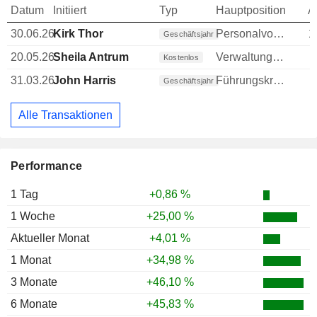
Datum
Initiiert
Typ
Hauptposition
A
30.06.26
Kirk Thor
Personalvorstand
1
Geschäftsjahr
20.05.26
Sheila Antrum
Verwaltungsratsmitglied
Kostenlos
31.03.26
John Harris
Führungskraft / leitender Angestellter
Geschäftsjahr
Alle Transaktionen
Performance
1 Tag
+0,86 %
1 Woche
+25,00 %
Aktueller Monat
+4,01 %
1 Monat
+34,98 %
3 Monate
+46,10 %
6 Monate
+45,83 %