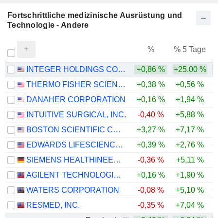
Fortschrittliche medizinische Ausrüstung und
Technologie - Andere
%
% 5 Tage
%
INTEGER HOLDINGS CORPORATION
+0,86 %
+25,00 %
+
THERMO FISHER SCIENTIFIC, INC.
+0,38 %
+0,56 %
+
DANAHER CORPORATION
+0,16 %
+1,94 %
INTUITIVE SURGICAL, INC.
-0,40 %
+5,88 %
-
BOSTON SCIENTIFIC CORPORATION
+3,27 %
+7,17 %
-
EDWARDS LIFESCIENCES CORPORATION
+0,39 %
+2,76 %
+
SIEMENS HEALTHINEERS AG
-0,36 %
+5,11 %
-
AGILENT TECHNOLOGIES, INC.
+0,16 %
+1,90 %
+
WATERS CORPORATION
-0,08 %
+5,10 %
+
RESMED, INC.
-0,35 %
+7,04 %
-