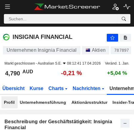
INSIGNIA FINANCIAL
4,790
$
-0,21 %
INSIGNIA FINANCIAL
Unternehmen Insignia Financial
Aktien
787897
Markt geschlossen -
Australian S.E.
08:12:41 17.04.2026
Veränd. 1. Jan.
AUD
-0,21 %
4,790
+5,04 %
Übersicht
Kurse
Charts
Nachrichten
Unterneh
Profil
Unternehmensführung
Aktionärsstruktur
Insider-Tr
Beschreibung der Geschäftstätigkeit: Insignia
Financial