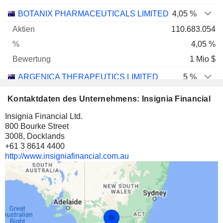
BOTANIX PHARMACEUTICALS LIMITED
4,05 %
110.683.054
4,05 %
1 Mio $
ARGENICA THERAPEUTICS LIMITED
5 %
6.417.799
Kontaktdaten des Unternehmens: Insignia Financial
5 %
Insignia Financial Ltd.
698 642 $
800 Bourke Street
3008, Docklands
EQUUS ENERGY LIMITED
0,78 %
+61 3 8614 4400
1.590.000
http://www.insigniafinancial.com.au
0,78 %
340 610 $
COMET RIDGE LIMITED
0,22 %
3.350.000