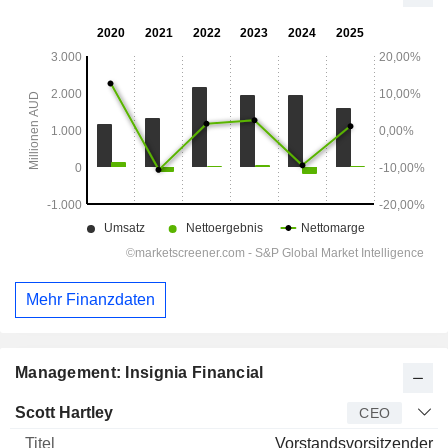
Mehr Finanzdaten
Management: Insignia Financial
Manager
Titel
Alter
Seit
Scott Hartley
CEO
Vorstandsvorsitzender