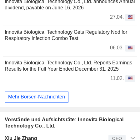
Innovita Biological Technology Co., Ltd. announces Annual
dividend, payable on June 16, 2026
27.04.
Innovita Biological Technology Gets Regulatory Nod for
Respiratory Infection Combo Test
06.03.
Innovita Biological Technology Co., Ltd. Reports Earnings
Results for the Full Year Ended December 31, 2025
11.02.
Mehr Börsen-Nachrichten
Vorstände und Aufsichtsräte: Innovita Biological
Technology Co., Ltd.
Manager
Titel
Alter
Seit
Xiu Jie Zhang
CEO