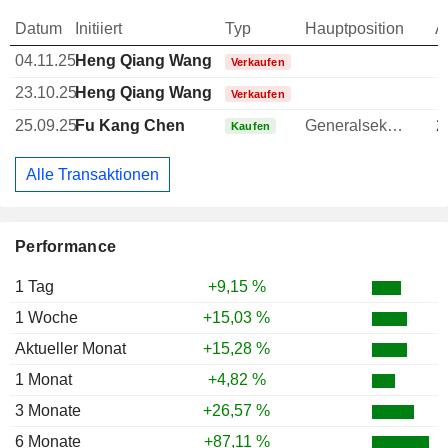
Datum
Initiiert
Typ
Hauptposition
A
04.11.25
Heng Qiang Wang
Verkaufen
23.10.25
Heng Qiang Wang
Verkaufen
25.09.25
Fu Kang Chen
Generalsekretär
2
Kaufen
Alle Transaktionen
Performance
1 Tag
+9,15 %
1 Woche
+15,03 %
Aktueller Monat
+15,28 %
1 Monat
+4,82 %
3 Monate
+26,57 %
6 Monate
+87,11 %