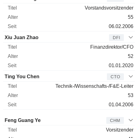
Vorstandsvorsitzender
55
06.02.2006
Xiu Juan Zhao
DFI
Finanzdirektor/CFO
52
01.01.2020
Ting You Chen
CTO
Technik-/Wissenschafts-/F&E-Leiter
53
01.04.2006
Verwaltungsratsmitglied
Titel
Alter
Seit
Feng Guang Ye
CHM
Vorsitzender