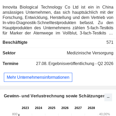
Innovita Biological Technology Co Ltd ist ein in China
ansässiges Unternehmen, das sich hauptsächlich mit der
Forschung, Entwicklung, Herstellung und dem Vertrieb von
In-vitro-Diagnostik-Schnelltestprodukten befasst. Zu den
Hauptprodukten des Unternehmens zählen 5-fach-Testkits
für Marker der Atemwege im Vollblut, 3-fach-Testkits für
Influenza-Antigene, 3-fach-Testkits für Influenza-Antikörper,
Beschäftigte
571
5-fach-Testkits für Marker der Atemwege im Serum, 9-fach-
Fluoreszenztestkits für die Atemwege sowie weitere
Sektor
Medizinische Versorgung
Produkte. Diese Produkte werden hauptsächlich zum
Nachweis von Erregern der Atemwege, von Magen-Darm-
Termine
27.08.
Ergebnisveröffentlichung - Q2 2026
Erregern, zur Hepatitis-Diagnostik und für weitere Zwecke
eingesetzt. Das Unternehmen ist vorwiegend auf dem
inländischen und dem ausländischen Markt tätig.
Mehr Unternehmensinformationen
Gewinn- und Verlustrechnung sowie Schätzungen