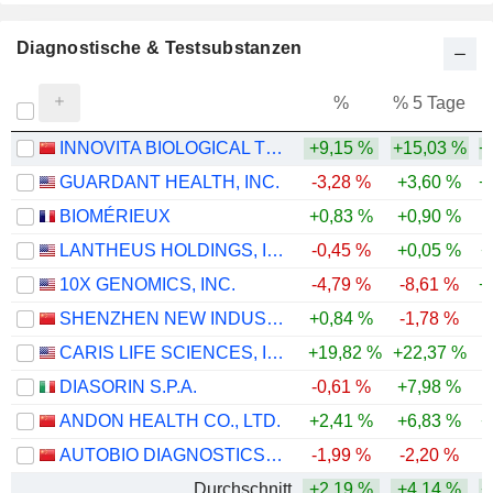
Diagnostische & Testsubstanzen
%
% 5 Tage
%
INNOVITA BIOLOGICAL TECHNOLOGY CO., LTD.
+9,15 %
+15,03 %
+
GUARDANT HEALTH, INC.
-3,28 %
+3,60 %
+
BIOMÉRIEUX
+0,83 %
+0,90 %
-
LANTHEUS HOLDINGS, INC.
-0,45 %
+0,05 %
+
10X GENOMICS, INC.
-4,79 %
-8,61 %
+
SHENZHEN NEW INDUSTRIES BIOMEDICAL ENGINEERING CO., LTD.
+0,84 %
-1,78 %
-
CARIS LIFE SCIENCES, INC.
+19,82 %
+22,37 %
-
DIASORIN S.P.A.
-0,61 %
+7,98 %
-
ANDON HEALTH CO., LTD.
+2,41 %
+6,83 %
+
AUTOBIO DIAGNOSTICS CO., LTD.
-1,99 %
-2,20 %
-
Durchschnitt
+2,19 %
+4,14 %
+