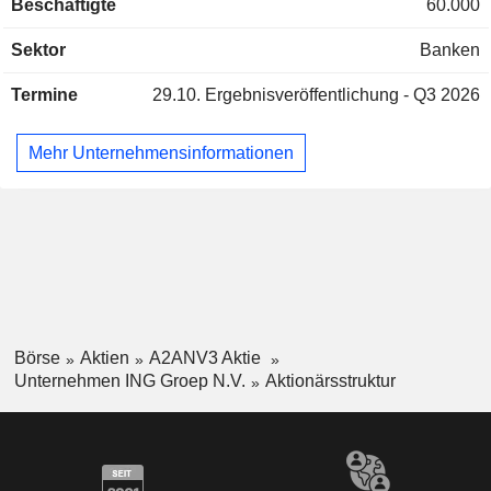
Beschäftigte
60.000
Sonstiges (1,7 %). Ende 2025 verwaltete die Gruppe 721,4
Griechenland
0,01 %
Milliarden Euro an Giroeinlagen und 721,7 Milliarden Euro
Sektor
Banken
an Girokrediten.
Cayman Islands
0,01 %
Australien
0,01 %
Termine
29.10.
Ergebnisveröffentlichung - Q3 2026
Tschechische Republik
0,01 %
Mehr Unternehmensinformationen
Börse
Aktien
A2ANV3 Aktie
Unternehmen ING Groep N.V.
Aktionärsstruktur