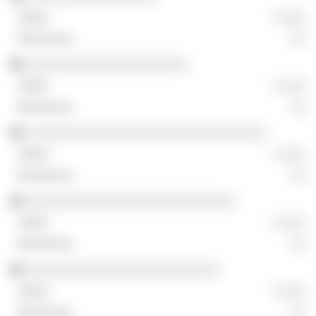
░ ░░░
░░
░░░░░░░░░░░░░░░░░░░░░
░ ░░░
░░
░░░░░░░░░░░░░░░░░░░░░░░░░░░░░░░
░ ░░░
░░
░░░░░░░░░░░░░░░░░░░░░░░░░░░
░ ░░░
░░
░░░░░░░░░░░░░░░░░░░░░░░░░
░ ░░░
░░