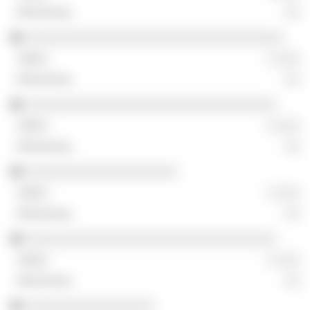
░░
░░░░░░░░░░░░░░░░░░░░░░░░░░░░░░░░░░
░ ░░░
░░
░░░░░░░░░░░░░░░░░░░░░░░░░░░░░░░░░
░ ░░░
░░
░░░░░░░░░░░░░░░░░░░░
░ ░░░
░░
░░░░░░░░░░░░░░░░░░░░░░░░░░░░░░░░░
░ ░░░
░░
░░░░░░░░░░░░░░░░░