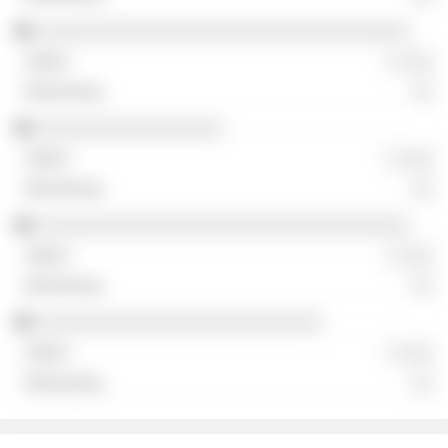
░░░░░░░░░░░░░░░░░░░░░░░░░░░░░░░░░░
░ ░░░
░░
░░░░░░░░░░░░░░░░░
░ ░░░
░░
░░░░░░░░░░░░░░░░░░░░░░░░░░░░░░░░░░
░ ░░░
░░
░░░░░░░░░░░░░░░░░░░░░░░░░░
░ ░░░
░░