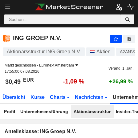
ING GROEP N.V.
30,49
€
-1,09 %
ING GROEP N.V.
Aktionärsstruktur ING Groep N.V.
Aktien
A2ANV3
Markt geschlossen -
Euronext Amsterdam
Veränd. 1. Jan.
17:55:00 07.08.2026
EUR
-1,09 %
30,49
+26,99 %
Übersicht
Kurse
Charts
Nachrichten
Unterneh
Profil
Unternehmensführung
Aktionärsstruktur
Insider-Tr
Anteilsklasse: ING Groep N.V.