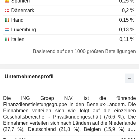
Spanien
0,25 %
Dänemark
0,2 %
Irland
0,15 %
Luxemburg
0,13 %
Italien
0,11 %
Schweiz
0,09 %
Basierend auf den 1000 größten Beteiligungen
Finnland
0,08 %
Österreich
0,05 %
Unternehmensprofil
Südafrika
0,04 %
Belgien
0,03 %
Liechtenstein
0,02 %
Die ING Groep N.V. ist die führende
Finanzdienstleistungsgruppe in den Benelux-Ländern. Die
Japan
0,02 %
Einnahmen verteilen sich wie folgt auf die einzelnen
Hong Kong
0,02 %
Geschäftsbereiche: - Privatkundengeschäft (76,6 %). Die
Einnahmen verteilen sich nach Ländern auf die Niederlande
Portugal
0,01 %
(27,7 %), Deutschland (21,8 %), Belgien (15,9 %) und
andere Länder (34,6 %); - Firmenkundengeschäft (20,4 %); -
Natürliche Personen
0,01 %