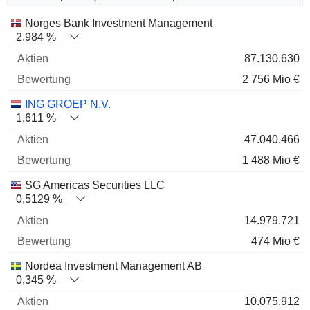
Name
Aktien
%
Bewertung
Norges Bank Investment Management
2,984 %
87.130.630
2 756 Mio €
ING GROEP N.V.
1,611 %
47.040.466
1 488 Mio €
SG Americas Securities LLC
0,5129 %
14.979.721
474 Mio €
Nordea Investment Management AB
0,345 %
10.075.912