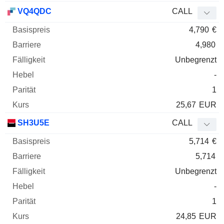
VQ4QDC
CALL
4,790
€
4,980
Unbegrenzt
-
1
25,67
EUR
SH3U5E
CALL
5,714
€
5,714
Unbegrenzt
-
1
24,85
EUR