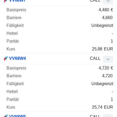
VV68W7
CALL
4,480
€
4,660
Unbegrenzt
-
1
25,98
EUR
VV68W4
CALL
4,720
€
4,720
Unbegrenzt
-
1
25,74
EUR
VV68W5
CALL