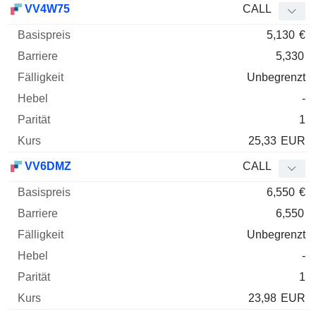
VV4W75
CALL
5,130
€
5,330
Unbegrenzt
-
1
25,33
EUR
VV6DMZ
CALL
6,550
€
6,550
Unbegrenzt
-
1
23,98
EUR