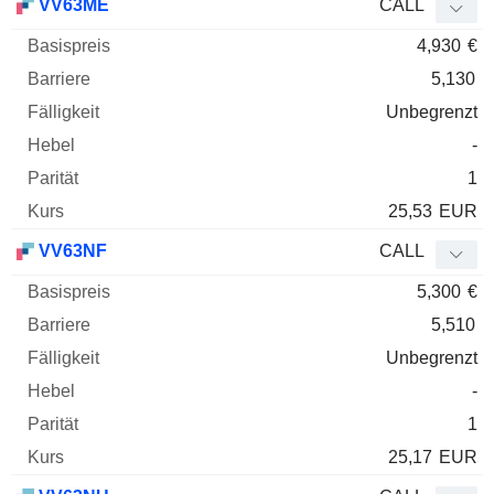
VV63ME
CALL
4,930
€
5,130
Unbegrenzt
-
1
25,53
EUR
VV63NF
CALL
5,300
€
5,510
Unbegrenzt
-
1
25,17
EUR