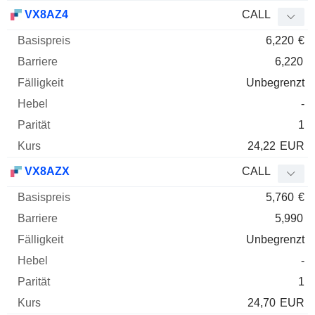
VX8AZ4
CALL
6,220
€
6,220
Unbegrenzt
-
1
24,22
EUR
VX8AZX
CALL
5,760
€
5,990
Unbegrenzt
-
1
24,70
EUR