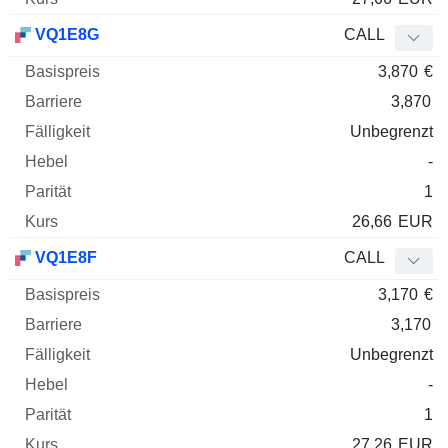
VQ1E8G
CALL
3,870
€
3,870
Unbegrenzt
-
1
26,66
EUR
VQ1E8F
CALL
3,170
€
3,170
Unbegrenzt
-
1
27,26
EUR