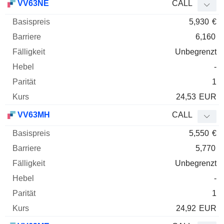
VV63NE
CALL
5,930
€
6,160
Unbegrenzt
-
1
24,53
EUR
VV63MH
CALL
5,550
€
5,770
Unbegrenzt
-
1
24,92
EUR