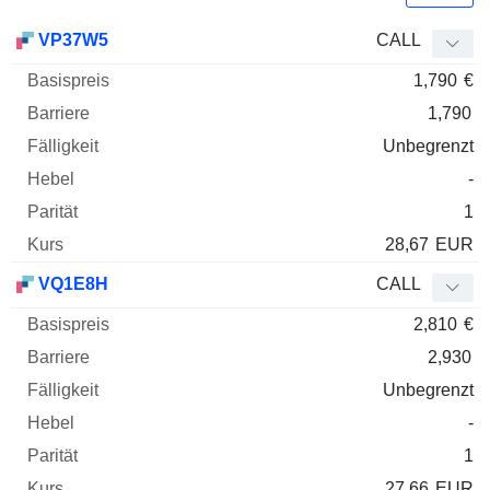
Basispreis
Barriere
Fälligkeit
Elastizität
VP37W5
CALL
WKN
Typ
Paritä
1,790
€
1,790
Unbegrenzt
-
1
28,67
EUR
VQ1E8H
CALL
2,810
€
2,930
Unbegrenzt
-
1
27,66
EUR