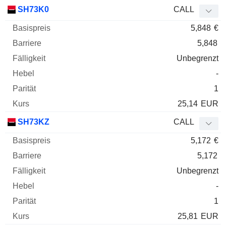
SH73K0
CALL
5,848
€
5,848
Unbegrenzt
-
1
25,14
EUR
SH73KZ
CALL
5,172
€
5,172
Unbegrenzt
-
1
25,81
EUR