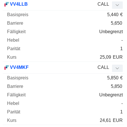
VV4LLB
CALL
5,440
€
5,650
Unbegrenzt
-
1
25,09
EUR
VV4MKF
CALL
5,850
€
5,850
Unbegrenzt
-
1
24,61
EUR