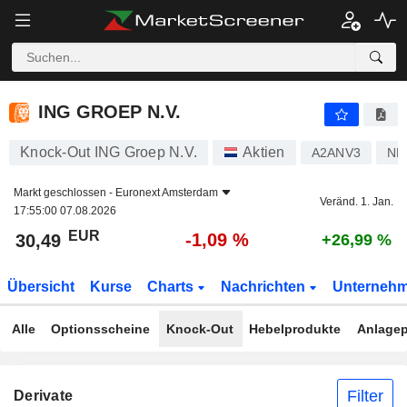
ING GROEP N.V.
30,49
€
-1,09 %
ING GROEP N.V.
Knock-Out ING Groep N.V.
Aktien
A2ANV3
NL
Markt geschlossen -
Euronext Amsterdam
Veränd. 1. Jan.
17:55:00 07.08.2026
EUR
-1,09 %
30,49
+26,99 %
Übersicht
Kurse
Charts
Nachrichten
Unterneh
Alle
Optionsscheine
Knock-Out
Hebelprodukte
Anlagep
Filter
Derivate