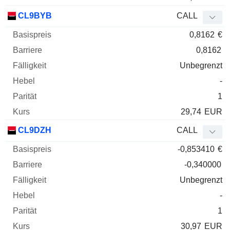
CL9BYB
CALL
0,8162
€
0,8162
Unbegrenzt
-
1
29,74
EUR
CL9DZH
CALL
-0,853410
€
-0,340000
Unbegrenzt
-
1
30,97
EUR