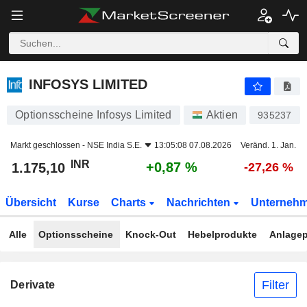
INFOSYS LIMITED
1.175,10
₹
+0,87 %
INFOSYS LIMITED
Optionsscheine Infosys Limited
Aktien
935237
Markt geschlossen -
NSE India S.E.
13:05:08 07.08.2026
Veränd. 1. Jan.
INR
+0,87 %
1.175,10
-27,26 %
Übersicht
Kurse
Charts
Nachrichten
Unterneh
Alle
Optionsscheine
Knock-Out
Hebelprodukte
Anlagep
Filter
Derivate