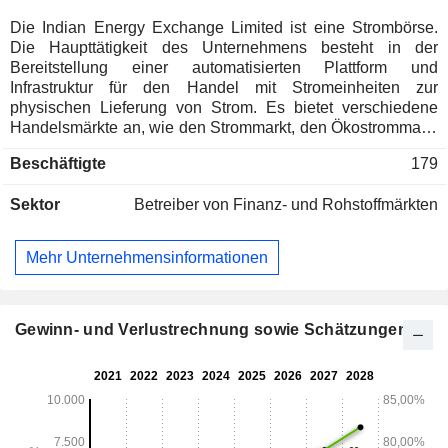
Die Indian Energy Exchange Limited ist eine Strombörse.
Die Haupttätigkeit des Unternehmens besteht in der
Bereitstellung einer automatisierten Plattform und
Infrastruktur für den Handel mit Stromeinheiten zur
physischen Lieferung von Strom. Es bietet verschiedene
Handelsmärkte an, wie den Strommarkt, den Ökostrommarkt
und den Zertifikatsmarkt. Der Strommarkt umfasst den Day-
Beschäftigte
179
Ahead-Markt (DAM), den Terminmarkt, den Echtzeitmarkt
und den grenzüberschreitenden Stromhandel. Der
Sektor
Betreiber von Finanz- und Rohstoffmärkten
Ökostrommarkt umfasst den Ökostrom-Terminmarkt, den
Ökostrom-Intraday-Markt und den Ökostrom-Day-Ahead-
Markt. Der Zertifikatsmarkt umfasst Zertifikate für
Mehr Unternehmensinformationen
erneuerbare Energien und Energiesparzertifikate. Die
Marktdaten umfassen den Day-Ahead-Markt, den grünen
Day-Ahead-Markt (G-Dam), den Echtzeitmarkt, den Markt für
Zertifikate für erneuerbare Energien (REC), den Markt für
Gewinn- und Verlustrechnung sowie Schätzungen
Energiesparzertifikate (ESCerTs), den Handelskalender
sowie Clearing-Feiertage. Der DAM ist ein physischer
Stromhandelsmarkt, der es Marktteilnehmern ermöglicht,
Strom für den nächsten Tag zu kaufen und zu verkaufen.