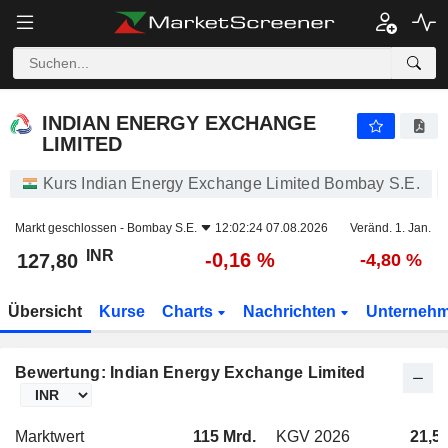
INDIAN ENERGY EXCHANGE LIMITED
127,80
₹
-0,16 %
INDIAN ENERGY EXCHANGE
LIMITED
Kurs Indian Energy Exchange Limited Bombay S.E.
Markt geschlossen -
Bombay S.E.
12:02:24 07.08.2026
Veränd. 1. Jan.
INR
-0,16 %
127,80
-4,80 %
Übersicht
Kurse
Charts
Nachrichten
Unterneh
Bewertung: Indian Energy Exchange Limited
Marktwert
115 Mrd.
KGV 2026
21,5