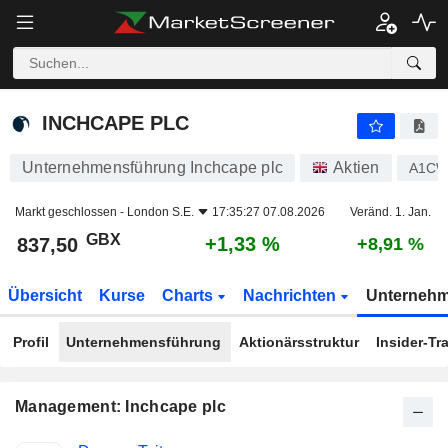
INCHCAPE PLC
837,50
p
+1,33 %
INCHCAPE PLC
Unternehmensführung Inchcape plc
Aktien
A1C
Markt geschlossen -
London S.E.
17:35:27 07.08.2026
Veränd. 1. Jan.
GBX
+1,33 %
837,50
+8,91 %
Übersicht
Kurse
Charts
Nachrichten
Unterneh
Profil
Unternehmensführung
Aktionärsstruktur
Insider-Tr
Management: Inchcape plc
Besetzte