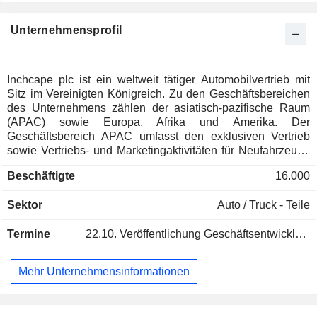
Unternehmensprofil
Inchcape plc ist ein weltweit tätiger Automobilvertrieb mit
Sitz im Vereinigten Königreich. Zu den Geschäftsbereichen
des Unternehmens zählen der asiatisch-pazifische Raum
(APAC) sowie Europa, Afrika und Amerika. Der
Geschäftsbereich APAC umfasst den exklusiven Vertrieb
sowie Vertriebs- und Marketingaktivitäten für Neufahrzeuge
und Ersatzteile. Der Geschäftsbereich Europa, Afrika und
Beschäftigte
16.000
Amerika umfasst den Verkauf von Neu- und
Gebrauchtfahrzeugen sowie Logistikdienstleistungen, wobei
Sektor
Auto / Truck - Teile
die Gruppe in einigen Fällen auch als exklusiver
Vertriebspartner fungiert, und umfasst darüber hinaus damit
Termine
22.10.
Veröffentlichung Geschäftsentwicklung - Q3 2026
verbundene After-Sales-Aktivitäten wie Service,
Karosseriereparaturen und den Ersatzteilverkauf. Das
Unternehmen ist Eigentümer von Silver Star, dem
Mehr Unternehmensinformationen
Vertriebspartner für Mercedes-Benz-Pkw sowie Daimler-Lkw
und -Busse in Bulgarien. Zu den Tochtergesellschaften des
Unternehmens zählen Inchcape Australia Limited, SMLB Pty