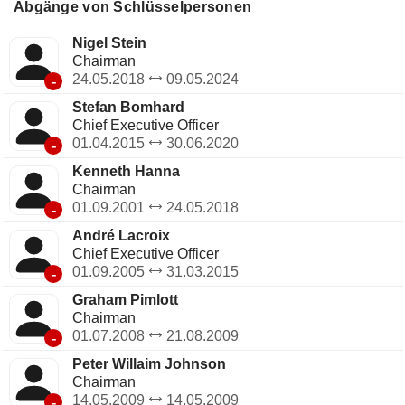
Limited, Inchcape Caribbean Inc, Bravo Auto Sdn Bhd,
Abgänge von Schlüsselpersonen
Trivett Pty Limited, British Motors Ltd, Nova Motors Ltd,
Inchcape Global Business Services APAC, Inc, Inchcape
Nigel Stein
Puerto Rico, Inc und weitere.
Chairman
-
24.05.2018
09.05.2024
Stefan Bomhard
Chief Executive Officer
-
01.04.2015
30.06.2020
Kenneth Hanna
Chairman
-
01.09.2001
24.05.2018
André Lacroix
Chief Executive Officer
-
01.09.2005
31.03.2015
Graham Pimlott
Chairman
-
01.07.2008
21.08.2009
Peter Willaim Johnson
Chairman
-
14.05.2009
14.05.2009