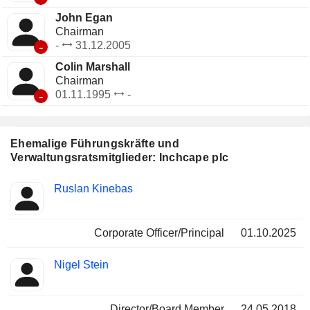
John Egan
Chairman
-
-
31.12.2005
Colin Marshall
Chairman
-
01.11.1995
-
Ehemalige Führungskräfte und
Verwaltungsratsmitglieder: Inchcape plc
Besetzte
Ruslan Kinebas
Insider
Positionen
Corporate Officer/Principal
01.10.2025
Nigel Stein
Director/Board Member
24.05.2018