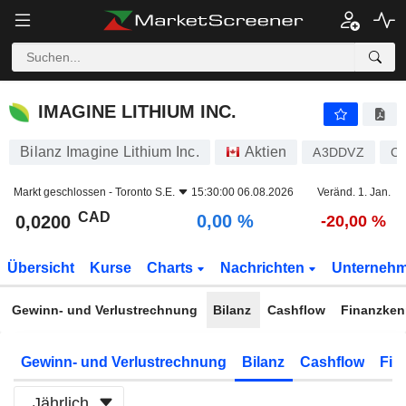
IMAGINE LITHIUM INC.
0,0200
$
0,00 %
IMAGINE LITHIUM INC.
Bilanz Imagine Lithium Inc.
Aktien
A3DDVZ
C
Markt geschlossen -
Toronto S.E.
15:30:00 06.08.2026
Veränd. 1. Jan.
CAD
0,00 %
0,0200
-20,00 %
Übersicht
Kurse
Charts
Nachrichten
Unterneh
Gewinn- und Verlustrechnung
Bilanz
Cashflow
Finanzken
Gewinn- und Verlustrechnung
Bilanz
Cashflow
Fin
Jährlich