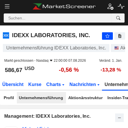
IDEXX LABORATORIES, INC.
586,67
$
-0,56 %
IDEXX LABORATORIES, INC.
Unternehmensführung IDEXX Laboratories, Inc.
Akt
Markt geschlossen -
Nasdaq
22:00:00 07.08.2026
Veränd. 1. Jan.
USD
-0,56 %
586,67
-13,28 %
Übersicht
Kurse
Charts
Nachrichten
Unterneh
Profil
Unternehmensführung
Aktionärsstruktur
Insider-Tr
Management: IDEXX Laboratories, Inc.
Besetzte