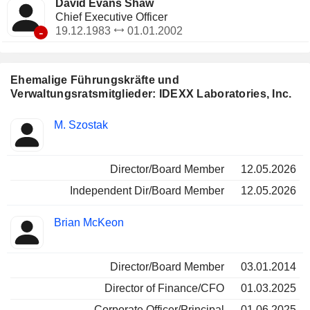
David Evans Shaw
Chief Executive Officer
-
19.12.1983
01.01.2002
Ehemalige Führungskräfte und
Verwaltungsratsmitglieder: IDEXX Laboratories, Inc.
Besetzte
M. Szostak
Insider
Positionen
Director/Board Member
12.05.2026
Independent Dir/Board Member
12.05.2026
Brian McKeon
Director/Board Member
03.01.2014
Director of Finance/CFO
01.03.2025
Corporate Officer/Principal
01.06.2025