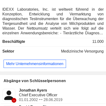
IDEXX Laboratories, Inc. ist weltweit führend in der
Konzeption, Entwicklung und Vermarktung von
diagnostischen Testinstrumenten für die Überwachung der
Tiergesundheit und die Analyse von Milchprodukten und
Wasser. Der Nettoumsatz verteilt sich wie folgt auf die
einzelnen Anwendungsbereiche: - Tierärztliche Diagnosen
für Haustiere (91,8%); - Analyse der Wasserqualität (4,7%); -
Beschäftigte
11.000
Veterinärdiagnosen für Nutztiere und Geflügel (3,1%):
Lösungen, die helfen, Infektionskrankheiten bei
Sektor
Medizinische Versorgung
Wiederkäuern, Schweinen, Geflügel und Pferden zu
erkennen. Die Gruppe bietet auch Testlösungen für
Molkereiprodukte an; - Sonstige (0,4%). Der Nettoumsatz
Mehr Unternehmensinformationen
nach Einnahmequellen teilt sich auf in Produktverkäufe
(57,7%) und Dienstleistungen (42,3%). Net sales are
distributed geographically as follows: the United States
(65%), Canada (3.9%), Americas (2.1%), Germany (4.5%),
Abgänge von Schlüsselpersonen
the Vereinigtes Königreich (3,5%), Frankreich (2,9%),
Spanien (1,6%), Italien (1,5%), Schweiz (0,9%), Niederlande
Jonathan Ayers
(0,9%), Europa/Naher Osten/Afrika (5,1%), Australien
Chief Executive Officer
(2,5%), Japan (1,9%), China (0,9%) und Asien/Pazifik
-
01.01.2002
28.06.2019
(2,8%).