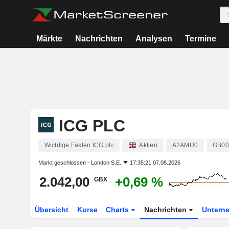
Märkte
Nachrichten
Analysen
Termine
ICG PLC
Wichtige Fakten ICG plc
Aktien
A2AMU0
GB00
Markt geschlossen -
London S.E.
17:35:21 07.08.2026
2.042,00
+0,69 %
GBX
Übersicht
Kurse
Charts
Nachrichten
Untern