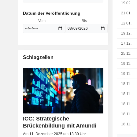
19.02.
Datum der Veröffentlichung
21.01.
Vom
Bis
12.01.
19.12.
17.12.
25.11.
Schlagzeilen
19.11.
19.11.
18.11.
18.11.
18.11.
18.11.
ICG: Strategische
18.11.
Brückenbildung mit Amundi
Am 11. Dezember 2025 um 13:30 Uhr