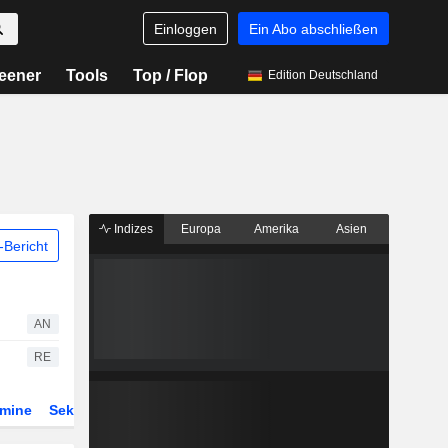
Einloggen
Ein Abo abschließen
eener
Tools
Top / Flop
Edition Deutschland
Indizes
Europa
Amerika
Asien
Bericht
AN
RE
rmine
Sektor
Derivate
ETFs