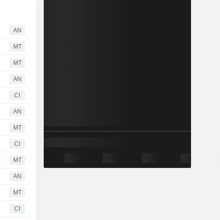
AN
MT
MT
AN
CI
AN
MT
CI
MT
AN
MT
CI