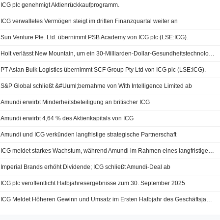
ICG plc genehmigt Aktienrückkaufprogramm.
ICG verwaltetes Vermögen steigt im dritten Finanzquartal weiter an
Sun Venture Pte. Ltd. übernimmt PSB Academy von ICG plc (LSE:ICG).
Holt verlässt New Mountain, um ein 30-Milliarden-Dollar-Gesundheitstechnologie-Unternehmen zu gründen
PT Asian Bulk Logistics übernimmt SCF Group Pty Ltd von ICG plc (LSE:ICG).
S&P Global schließt &#Uuml;bernahme von With Intelligence Limited ab
Amundi erwirbt Minderheitsbeteiligung an britischer ICG
Amundi erwirbt 4,64 % des Aktienkapitals von ICG
Amundi und ICG verkünden langfristige strategische Partnerschaft
ICG meldet starkes Wachstum, während Amundi im Rahmen eines langfristigen Vertrags Anteile erwirbt
Imperial Brands erhöht Dividende; ICG schließt Amundi-Deal ab
ICG plc veroffentlicht Halbjahresergebnisse zum 30. September 2025
ICG Meldet Höheren Gewinn und Umsatz im Ersten Halbjahr des Geschäftsjahres