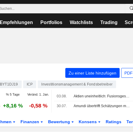
Empfehlungen
Portfolios
Watchlists
Trading
Scr
Zu einer Liste hinzufügen
PDF-
BYT1DJ19
ICP
Investitionsmanagement & Fondsbetreiber
% 5 Tage
Veränd. 1. Jan.
03.08.
Aktien uneinheitlich: Fusionsgespräche bei Astra belasten den FTSE 100
+8,16 %
-0,58 %
30.07.
Amundi übertrifft Schätzungen mit Nettozuflüssen im zweiten Quartal, Gewinn springt um 29%
ehmen
Finanzen
Bewertung
Konsens
Ratings
Te