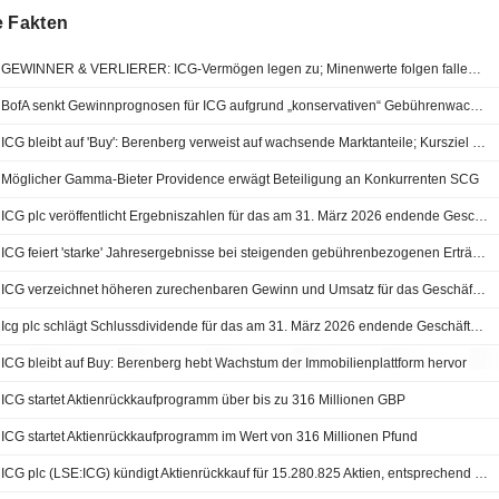
e Fakten
GEWINNER & VERLIERER: ICG-Vermögen legen zu; Minenwerte folgen fallenden Goldpreisen
BofA senkt Gewinnprognosen für ICG aufgrund „konservativen“ Gebührenwachstums; Kaufempfehlung bestätigt
ICG bleibt auf 'Buy': Berenberg verweist auf wachsende Marktanteile; Kursziel und Prognosen gesenkt
Möglicher Gamma-Bieter Providence erwägt Beteiligung an Konkurrenten SCG
ICG plc veröffentlicht Ergebniszahlen für das am 31. März 2026 endende Geschäftsjahr
ICG feiert 'starke' Jahresergebnisse bei steigenden gebührenbezogenen Erträgen
ICG verzeichnet höheren zurechenbaren Gewinn und Umsatz für das Geschäftsjahr 2026
Icg plc schlägt Schlussdividende für das am 31. März 2026 endende Geschäftsjahr vor, zahlbar am 31. Juli 2026
ICG bleibt auf Buy: Berenberg hebt Wachstum der Immobilienplattform hervor
ICG startet Aktienrückkaufprogramm über bis zu 316 Millionen GBP
ICG startet Aktienrückkaufprogramm im Wert von 316 Millionen Pfund
ICG plc (LSE:ICG) kündigt Aktienrückkauf für 15.280.825 Aktien, entsprechend 5,26 %, im Wert von £316 Millionen an.