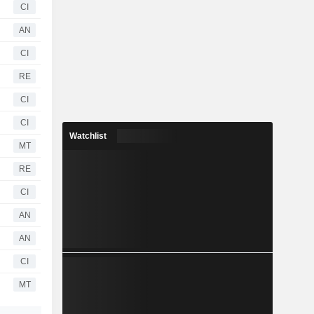
CI
AN
CI
RE
CI
CI
Watchlist
MT
RE
CI
AN
AN
CI
MT