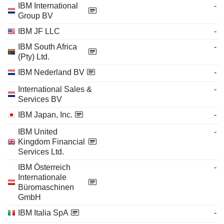
IBM International
-
Group BV
IBM JF LLC
-
IBM South Africa
-
(Pty) Ltd.
IBM Nederland BV
-
International Sales &
-
Services BV
IBM Japan, Inc.
-
IBM United
-
Kingdom Financial
Services Ltd.
IBM Österreich
-
Internationale
Büromaschinen
GmbH
IBM Italia SpA
-