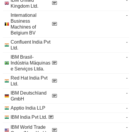
IBM United
-
Kingdom Ltd.
International
-
Business
Machines of
Belgium BV
Confluent India Pvt
-
Ltd.
IBM Brasil-
-
Indústria Máquinas
e Serviços Ltda.
Red Hat India Pvt
-
Ltd.
IBM Deutschland
-
GmbH
Apptio India LLP
-
IBM India Pvt Ltd.
-
IBM World Trade
-