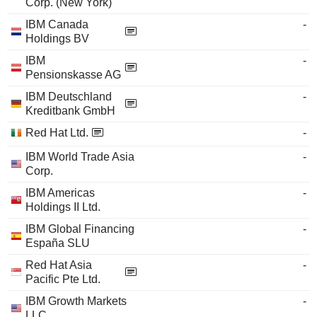
Corp. (New York)
IBM Canada
-
Holdings BV
IBM
-
Pensionskasse AG
IBM Deutschland
-
Kreditbank GmbH
Red Hat Ltd.
-
IBM World Trade Asia
-
Corp.
IBM Americas
-
Holdings II Ltd.
IBM Global Financing
-
España SLU
Red Hat Asia
-
Pacific Pte Ltd.
IBM Growth Markets
-
LLC