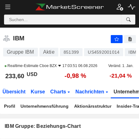
IBM
233,60
$
-0,98 %
IBM
Gruppe IBM
Aktie
851399
US4592001014
IBM
Realtime-Estimate
Cboe BZX
17:03:51 06.08.2026
Veränd. 1. Jan.
USD
-0,98 %
233,60
-21,04 %
Übersicht
Kurse
Charts
Nachrichten
Unterneh
Profil
Unternehmensführung
Aktionärsstruktur
Insider-Tr
IBM Gruppe: Beziehungs-Chart