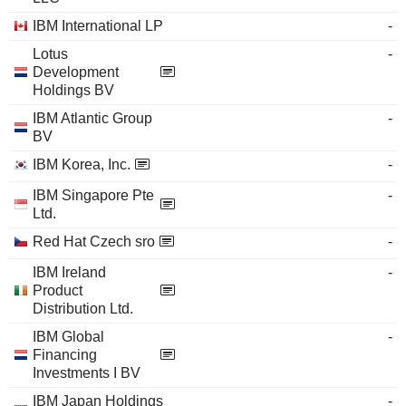
IBM International LP
-
Lotus
-
Development
Holdings BV
IBM Atlantic Group
-
BV
IBM Korea, Inc.
-
IBM Singapore Pte
-
Ltd.
Red Hat Czech sro
-
IBM Ireland
-
Product
Distribution Ltd.
IBM Global
-
Financing
Investments I BV
IBM Japan Holdings
-