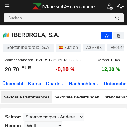
IBERDROLA, S.A.
20,70
€
-0,10 %
IBERDROLA, S.A.
Sektor Iberdrola, S.A.
Aktien
A0M46B
ES01445
Markt geschlossen -
BME
17:35:29 07.08.2026
Veränd. 1. Jan.
EUR
-0,10 %
20,70
+12,10 %
Übersicht
Kurse
Charts
Nachrichten
Unterneh
Sektorale Performances
Sektorale Bewertungen
branchensp
Sektor:
Region: