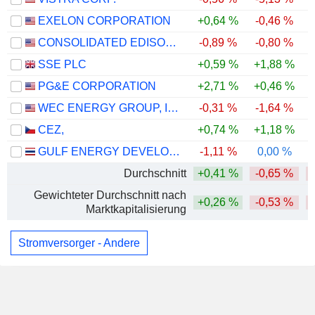
EXELON CORPORATION
+0,64 %
-0,46 %
CONSOLIDATED EDISON, INC.
-0,89 %
-0,80 %
SSE PLC
+0,59 %
+1,88 %
PG&E CORPORATION
+2,71 %
+0,46 %
WEC ENERGY GROUP, INC.
-0,31 %
-1,64 %
CEZ,
+0,74 %
+1,18 %
GULF ENERGY DEVELOPMENT
-1,11 %
0,00 %
Durchschnitt
+0,41 %
-0,65 %
Gewichteter Durchschnitt nach
+0,26 %
-0,53 %
Marktkapitalisierung
Stromversorger - Andere