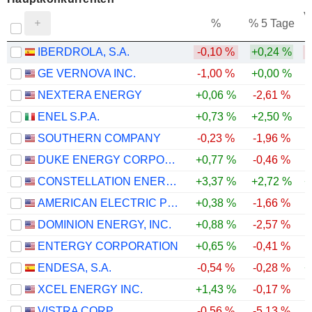
V
%
% 5 Tage
IBERDROLA, S.A.
-0,10 %
+0,24 %
GE VERNOVA INC.
-1,00 %
+0,00 %
NEXTERA ENERGY
+0,06 %
-2,61 %
ENEL S.P.A.
+0,73 %
+2,50 %
SOUTHERN COMPANY
-0,23 %
-1,96 %
DUKE ENERGY CORPORATION
+0,77 %
-0,46 %
CONSTELLATION ENERGY CORPORATION
+3,37 %
+2,72 %
+
AMERICAN ELECTRIC POWER COMPANY, INC.
+0,38 %
-1,66 %
DOMINION ENERGY, INC.
+0,88 %
-2,57 %
ENTERGY CORPORATION
+0,65 %
-0,41 %
ENDESA, S.A.
-0,54 %
-0,28 %
+
XCEL ENERGY INC.
+1,43 %
-0,17 %
VISTRA CORP.
-0,56 %
-5,13 %