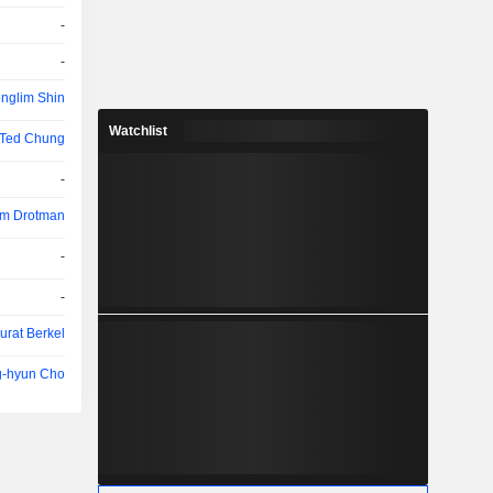
-
-
nglim Shin
Watchlist
Ted Chung
-
im Drotman
-
-
urat Berkel
-hyun Cho