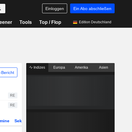
Einloggen
Ein Abo abschließen
eener
Tools
Top / Flop
Edition Deutschland
Indizes
Europa
Amerika
Asien
Bericht
RE
RE
rmine
Sektor
ETFs