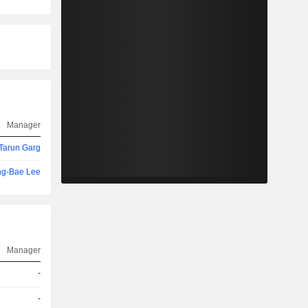
Manager
Tarun Garg
g-Bae Lee
Manager
-
-