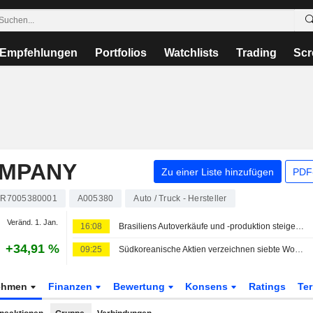
Empfehlungen
Portfolios
Watchlists
Trading
Scr
OMPANY
Zu einer Liste hinzufügen
PDF-
R7005380001
A005380
Auto / Truck - Hersteller
Veränd. 1. Jan.
16:08
Brasiliens Autoverkäufe und -produktion steigen im Juli
+34,91 %
09:25
Südkoreanische Aktien verzeichnen siebte Wochenverlustserie in Folge - Sorgen um KI und Chipwerte halten an
ehmen
Finanzen
Bewertung
Konsens
Ratings
Te