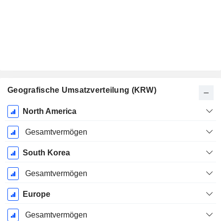
Geografische Umsatzverteilung (KRW)
Ende d.
North America
Geschäftsjahres:
Dezember
Gesamtvermögen
South Korea
Gesamtvermögen
Europe
Gesamtvermögen