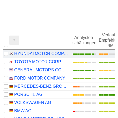
Verlauf d
Analysten-
Empfehlu
schätzungen
4M
HYUNDAI MOTOR COMPANY
TOYOTA MOTOR CORPORATION
GENERAL MOTORS COMPANY
FORD MOTOR COMPANY
MERCEDES-BENZ GROUP AG
PORSCHE AG
VOLKSWAGEN AG
BMW AG