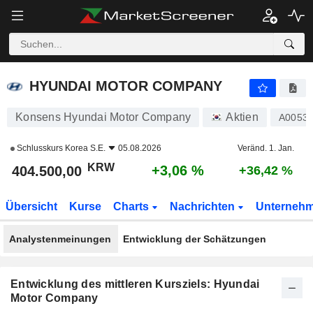
HYUNDAI MOTOR COMPANY
404.500,00
₩
+3,06 %
HYUNDAI MOTOR COMPANY
Konsens Hyundai Motor Company
Aktien
A0053
Schlusskurs
Korea S.E.
05.08.2026
Veränd. 1. Jan.
KRW
+3,06 %
404.500,00
+36,42 %
Übersicht
Kurse
Charts
Nachrichten
Unterneh
Analystenmeinungen
Entwicklung der Schätzungen
Entwicklung des mittleren Kursziels: Hyundai
Motor Company