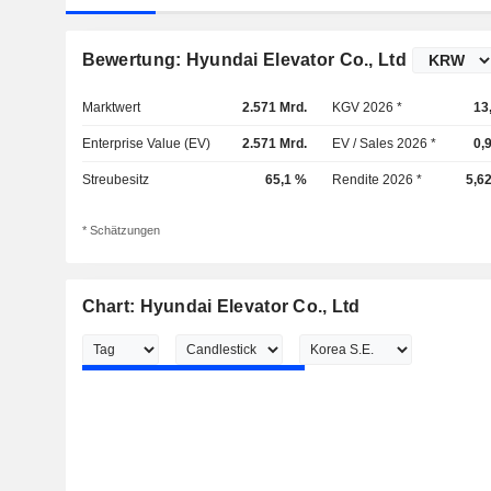
Bewertung: Hyundai Elevator Co., Ltd
Marktwert
2.571 Mrd.
KGV 2026 *
13
Enterprise Value (EV)
2.571 Mrd.
EV / Sales 2026 *
0,
Streubesitz
65,1 %
Rendite 2026 *
5,6
* Schätzungen
Chart: Hyundai Elevator Co., Ltd