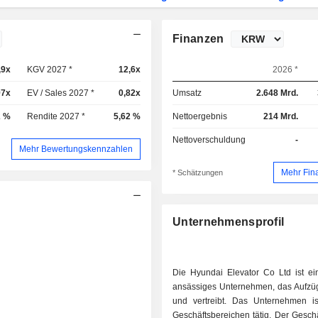
Finanzen
,9x
KGV 2027 *
12,6x
2026 *
97x
EV / Sales 2027 *
0,82x
Umsatz
2.648 Mrd.
2 %
Rendite 2027 *
5,62 %
Nettoergebnis
214 Mrd.
Nettoverschuldung
-
Mehr Bewertungskennzahlen
Mehr Fin
* Schätzungen
Unternehmensprofil
Die Hyundai Elevator Co Ltd ist ei
ansässiges Unternehmen, das Aufzüge
und vertreibt. Das Unternehmen i
Geschäftsbereichen tätig. Der Gesch