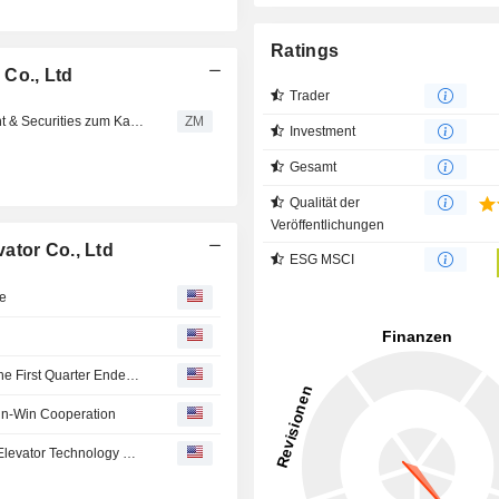
Ratings
Co., Ltd
Trader
HYUNDAI ELEVATOR CO., LTD : Von Leading Investment & Securities zum Kauf angehoben
ZM
Investment
Gesamt
Qualität der
Veröffentlichungen
ator Co., Ltd
ESG MSCI
ke
Hyundai Elevator Co., Ltd Reports Earnings Results for the First Quarter Ended March 31, 2026
Win-Win Cooperation
Hyundai Elevator : and GS E&C Enter MOU for Modular Elevator Technology Development