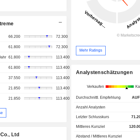
treme
66.200
72.300
61.800
72.300
Mehr Ratings
Jahr
61.800
113.400
61.800
113.400
Analystenschätzungen
37.550
113.400
Verkaufen
Ka
21.850
113.400
Durchschnittl. Empfehlung
AUF
21.850
113.400
Anzahl Analysten
se
Letzter Schlusskurs
71.2
Mittleres Kursziel
120.0
Co., Ltd
Abstand / Mittleres Kursziel