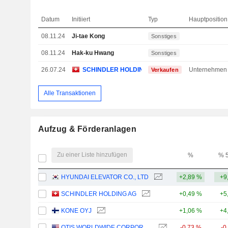
Datum
Initiiert
Typ
Hauptposition
08.11.24
Ji-tae Kong
Sonstiges
08.11.24
Hak-ku Hwang
Sonstiges
26.07.24
SCHINDLER HOLDING AG
Unternehmen
Verkaufen
Alle Transaktionen
Aufzug & Förderanlagen
Zu einer Liste hinzufügen
%
% 
HYUNDAI ELEVATOR CO., LTD
+2,89 %
+9
SCHINDLER HOLDING AG
+0,49 %
+5
KONE OYJ
+1,06 %
+4
OTIS WORLDWIDE CORPORATION
-0,73 %
-0