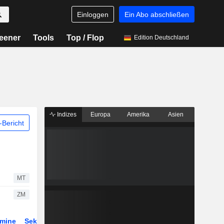
Einloggen
Ein Abo abschließen
eener
Tools
Top / Flop
Edition Deutschland
Indizes
Europa
Amerika
Asien
Bericht
MT
ZM
rmine
Sektor
ETFs