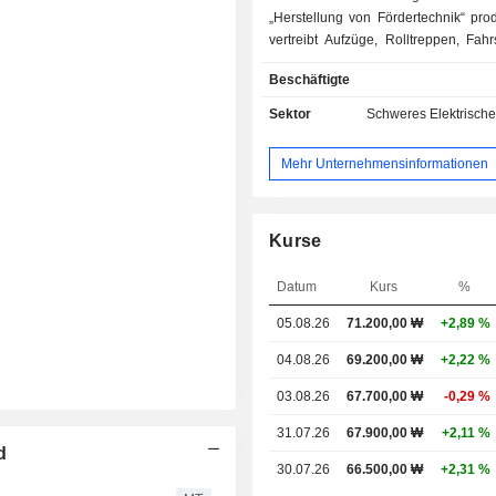
„Herstellung von Fördertechnik“ pro
vertreibt Aufzüge, Rolltreppen, Fah
Parksysteme. Der Geschäft
Beschäftigte
„Installations- und Wartungsdienstl
bietet die Installation und den V
Sektor
Schweres Elektrisch
Aufzugsprodukten, Reparaturarbe
regelmäßige Wartungsdienstleistung
Mehr Unternehmensinformationen
Geschäftssegment „Logistikautoma
liefert Logistikautomatisierungsausr
Geschäftssegment „Reisen und 
vertreibt Tourismusprodu
Kurse
Geschäftssegment „Touris
Beherbergung“ betreibt Hot
Datum
Kurs
%
Geschäftssegment „Finanzdienstleist
05.08.26
71.200,00 ₩
+2,89 %
im Investmentbereich tät
Geschäftssegment „IT-Dienstleistung
04.08.26
69.200,00 ₩
+2,22 %
Informationstechnologie-Systeme (I
an. Das Geschäftss
03.08.26
67.700,00 ₩
-0,29 %
„Immobilienvermietung“ ist in der 
31.07.26
67.900,00 ₩
+2,11 %
von Grundstücken und Gebäuden t
d
Geschäftssegment „Sonstige“ 
30.07.26
66.500,00 ₩
+2,31 %
Managementberatungsdienstleist