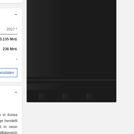
2027 *
3.135 Mrd.
236 Mrd.
-
anzdaten
n in Korea
 herstellt
st in neun
äftsbereich