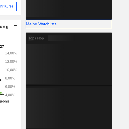
hr Kurse
Meine Watchlists
nung
Top / Flop