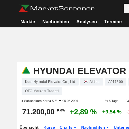
Märkte
Nachrichten
Analysen
Termine
HYUNDAI ELEVATOR 
Kurs Hyundai Elevator Co., Ltd
Aktien
A017800
OTC Markets Traded
Schlusskurs
Korea S.E.
05.08.2026
% 5 Tage
V
71.200,00
+2,89 %
KRW
+9,54 %
Übersicht
Kurse
Charts
Nachrichten
Untern