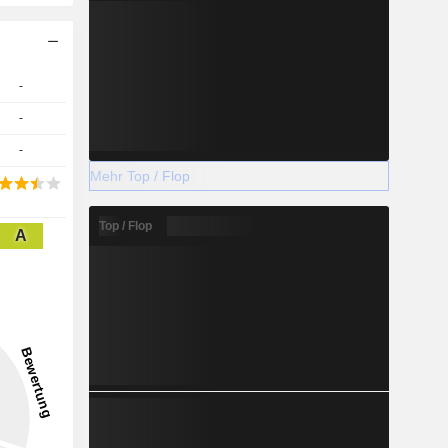
-
-
-
Mehr Top / Flop
Top / Flop
A