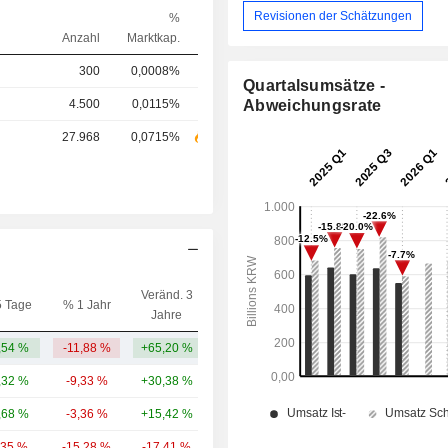
Revisionen der Schätzungen
%
Anzahl
Marktkap.
300
0,0008%
Quartalsumsätze -
4.500
0,0115%
Abweichungsrate
27.968
0,0715%
Veränd. 3
5 Tage
% 1 Jahr
Kap.($)
Jahre
,54 %
-11,88 %
+65,20 %
1,81 Mrd.
,32 %
-9,33 %
+30,38 %
34,13 Mrd.
,68 %
-3,36 %
+15,42 %
30,55 Mrd.
,35 %
-15,28 %
-17,41 %
27,83 Mrd.