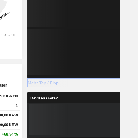
Mehr Top / Flop
ufen
STOCKEN
Devisen / Forex
1
00,00
KRW
00,00
KRW
+68,54 %