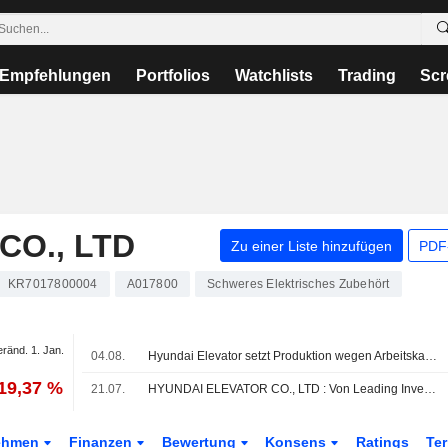
Empfehlungen
Portfolios
Watchlists
Trading
Scr
CO., LTD
Zu einer Liste hinzufügen
PDF-
KR7017800004
A017800
Schweres Elektrisches Zubehört
eränd. 1. Jan.
04.08.
Hyundai Elevator setzt Produktion wegen Arbeitskampfs aus
-19,37 %
21.07.
HYUNDAI ELEVATOR CO., LTD : Von Leading Investment & Securities zum Kauf angehoben
ehmen
Finanzen
Bewertung
Konsens
Ratings
Te