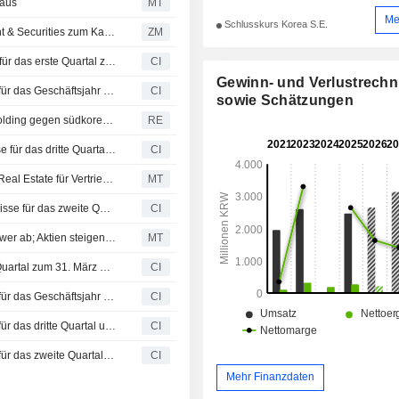
 aus
MT
Forschungsinstitute.
Me
Schlusskurs Korea S.E.
HYUNDAI ELEVATOR CO., LTD : Von Leading Investment & Securities zum Kauf angehoben
ZM
Hyundai Elevator Co., Ltd. veröffentlicht Ergebniszahlen für das erste Quartal zum 31. März 2026
CI
Gewinn- und Verlustrech
Hyundai Elevator Co., Ltd. veröffentlicht Jahresergebnis für das Geschäftsjahr zum 31. Dezember 2025
CI
sowie Schätzungen
Ständiger Schiedshof weist ISDS-Klage der Schindler Holding gegen südkoreanische Regierung über 320 Milliarden Won ab ? Erklärung Südkoreas
RE
Hyundai Elevator Co., Ltd. veroffentlicht Finanzergebnisse für das dritte Quartal und die ersten neun Monate bis zum 30. September 2025
CI
Hyundai Elevator schließt Exklusivvertrag mit Al-Futtaim Real Estate für Vertrieb in Saudi-Arabien
MT
Hyundai Elevator Co., Ltd veröffentlicht Geschäftsergebnisse für das zweite Quartal und das Halbjahr zum 30. Juni 2025
CI
Hyundai Elevator schließt den Bau des Hyundai Asan Tower ab; Aktien steigen um 4 %
MT
Hyundai Elevator Co., Ltd gibt Ergebnisse für das erste Quartal zum 31. März 2025 bekannt
CI
Hyundai Elevator Co., Ltd berichtet über die Ergebnisse für das Geschäftsjahr zum 31. Dezember 2024
CI
Hyundai Elevator Co., Ltd berichtet über die Ergebnisse für das dritte Quartal und die neun Monate bis zum 30. September 2024
CI
Hyundai Elevator Co., Ltd berichtet über die Ergebnisse für das zweite Quartal und die sechs Monate bis zum 30. Juni 2024
CI
Mehr Finanzdaten