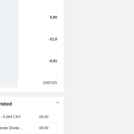
0,00
-21,0
-0,01
10/07/25
mited
 - 0.069 CNY
06:00
Aktiensplit / Bedeutende Dividende
06:00