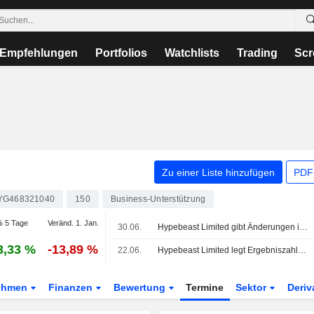
Empfehlungen
Portfolios
Watchlists
Trading
Scr
Zu einer Liste hinzufügen
PDF-
YG468321040
150
Business-Unterstützung
 5 Tage
Veränd. 1. Jan.
30.06.
Hypebeast Limited gibt Änderungen im Management bekannt, wirksam zum 30. Juni 2026
3,33 %
-13,89 %
22.06.
Hypebeast Limited legt Ergebniszahlen für das Geschäftsjahr bis 31. März 2026 vor
ehmen
Finanzen
Bewertung
Termine
Sektor
Deriv