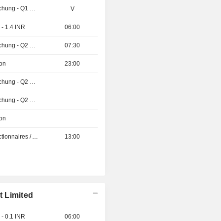
Ergebnisveröffentlichung - Q1 2027
V
- 1.4 INR
06:00
Ergebnisveröffentlichung - Q2 2026
07:30
ion
23:00
Ergebnisveröffentlichung - Q2 2026
Ergebnisveröffentlichung - Q2 2026
ion
Présentation aux Actionnaires / Analystes
13:00
 Limited
- 0.1 INR
06:00