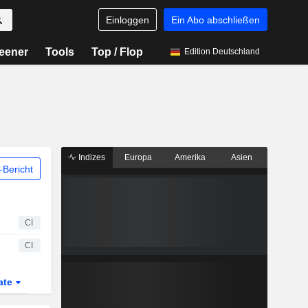
Einloggen
Ein Abo abschließen
eener
Tools
Top / Flop
Edition Deutschland
Indizes
Europa
Amerika
Asien
Bericht
CI
CI
ate