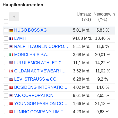
Hauptkonkurrenten
Umsatz
Nettogewinn
M
(Y-1)
(Y-1)
HUGO BOSS AG
5,01 Mrd.
5,83 %
LVMH
94,88 Mrd.
13,46 %
RALPH LAUREN CORPORATION
8,11 Mrd.
11,6 %
MONCLER S.P.A.
3,68 Mrd.
20,01 %
LULULEMON ATHLETICA INC.
11,1 Mrd.
14,22 %
GILDAN ACTIVEWEAR INC.
3,62 Mrd.
11,02 %
LEVI STRAUSS & CO.
6,28 Mrd.
9,2 %
BOSIDENG INTERNATIONAL HOLDINGS LIMITED
4,02 Mrd.
14,6 %
V.F. CORPORATION
9,61 Mrd.
2,65 %
YOUNGOR FASHION CO., LTD.
1,66 Mrd.
21,13 %
LI NING COMPANY LIMITED
4,23 Mrd.
9,63 %