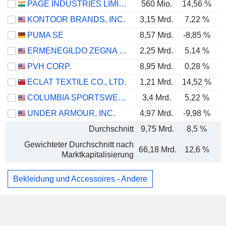
PAGE INDUSTRIES LIMITED
560 Mio.
14,56 %
KONTOOR BRANDS, INC.
3,15 Mrd.
7,22 %
PUMA SE
8,57 Mrd.
-8,85 %
ERMENEGILDO ZEGNA N.V.
2,25 Mrd.
5,14 %
PVH CORP.
8,95 Mrd.
0,28 %
ECLAT TEXTILE CO., LTD.
1,21 Mrd.
14,52 %
COLUMBIA SPORTSWEAR COMPANY
3,4 Mrd.
5,22 %
UNDER ARMOUR, INC.
4,97 Mrd.
-9,98 %
Durchschnitt
9,75 Mrd.
8,5 %
Gewichteter Durchschnitt nach
66,18 Mrd.
12,6 %
Marktkapitalisierung
Bekleidung und Accessoires - Andere