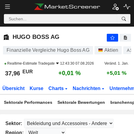
HUGO BOSS AG
37,96
€
+0,01 %
HUGO BOSS AG
Finanzielle Vergleiche Hugo Boss AG
Aktien
A1
Realtime-Estimate
Tradegate
12:43:30 07.08.2026
Veränd. 1. Jan.
EUR
+0,01 %
37,96
+5,01 %
Übersicht
Kurse
Charts
Nachrichten
Unterneh
Sektorale Performances
Sektorale Bewertungen
branchensp
Sektor:
Region: