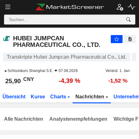
HUBEI JUMPCAN PHARMACEUTICAL CO., LTD.
25,90
¥
-4,39 %
HUBEI JUMPCAN
PHARMACEUTICAL CO., LTD.
Transkripte Hubei Jumpcan Pharmaceutical Co., Ltd.
Schlusskurs
Shanghai S.E.
07.08.2026
Veränd. 1. Jan.
CNY
-4,39 %
25,90
-1,52 %
Übersicht
Kurse
Charts
Nachrichten
Unterneh
Alle Nachrichten
Analystenempfehlungen
Wichtige F