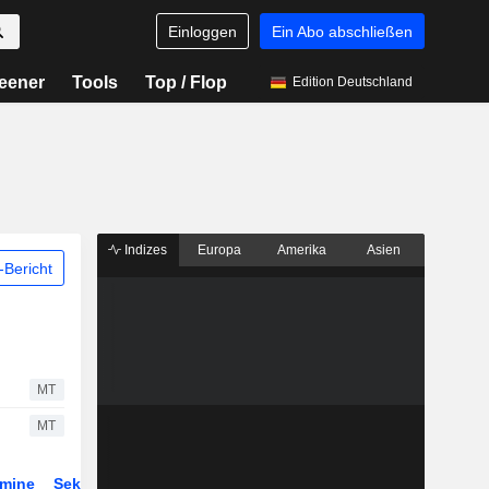
Einloggen
Ein Abo abschließen
eener
Tools
Top / Flop
Edition Deutschland
Indizes
Europa
Amerika
Asien
Bericht
MT
MT
rmine
Sektor
ETFs