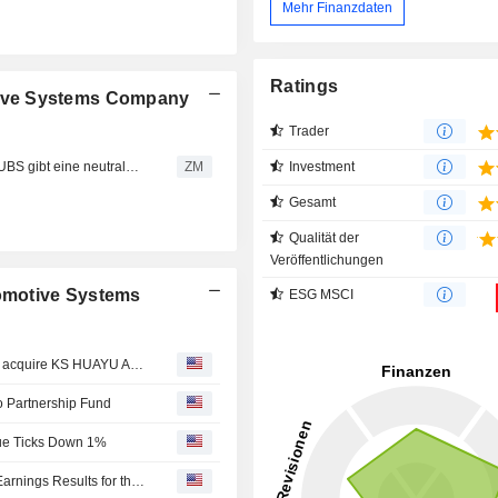
Mehr Finanzdaten
Ratings
ive Systems Company
Trader
HUAYU AUTOMOTIVE SYSTEMS COMPANY LIMITED : UBS gibt eine neutrale Bewertung ab
ZM
Investment
Gesamt
Qualität der
Veröffentlichungen
omotive Systems
ESG MSCI
Dr. Ing. h.c. F. Porsche AG and Rheinmetall AG agreed to acquire KS HUAYU AluTech GmbH from HUAYU Automotive Systems Company Limited and Rheinmetall Automotive AG.
o Partnership Fund
ue Ticks Down 1%
HUAYU Automotive Systems Company Limited Reports Earnings Results for the First Quarter Ended March 31, 2026