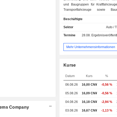
und Baugruppen für Kraftfahrzeuge
Transportfahrzeuge sowie Bau
befasst. Zu den Produkten des Un
Beschäftigte
zählen Innen- und Außent
Kraftfahrzeuge, Metallumformteile u
Sektor
Auto / T
Funktionskomponenten, elektron
Termine
28.08.
Ergebnisveröffentlichun
elektrische Bauteile, wärmebehand
sowie Komponenten fü
Energietechnologien. Das Untern
Mehr Unternehmensinformationen
sowohl auf dem heimischen Markt al
internationalen Märkten tätig.
Kurse
Datum
Kurs
%
06.08.26
16,00
CN¥
-0,56 %
05.08.26
16,09 CN¥
-0,56 %
04.08.26
16,18 CN¥
-2,94 %
stems Company
03.08.26
16,67 CN¥
-1,13 %