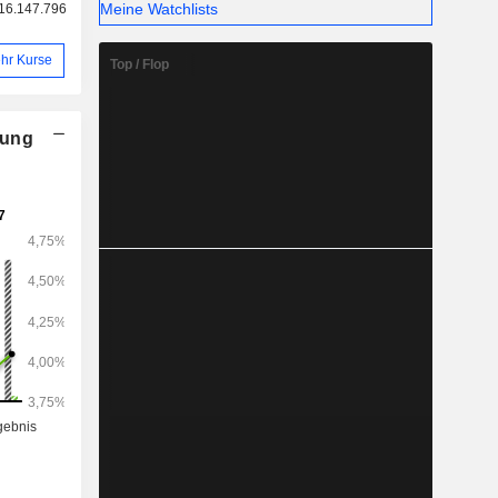
Meine Watchlists
16.147.796
hr Kurse
Top / Flop
nung