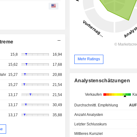
treme
15,8
16,94
Mehr Ratings
15,62
17,68
Jahr
15,27
20,88
Analystenschätzungen
15,27
21,54
Verkaufen
Ka
13,17
21,54
13,17
30,49
Durchschnittl. Empfehlung
AUF
Anzahl Analysten
13,17
35,88
Letzter Schlusskurs
se
Mittleres Kursziel