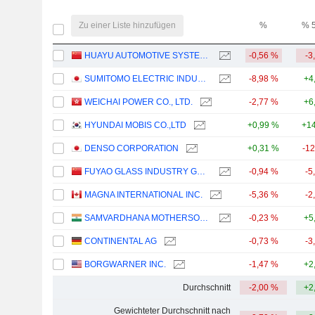
Zu einer Liste hinzufügen
%
% 
HUAYU AUTOMOTIVE SYSTEMS COMPANY LIMITED
-0,56 %
-3
SUMITOMO ELECTRIC INDUSTRIES, LTD.
-8,98 %
+4
WEICHAI POWER CO., LTD.
-2,77 %
+6
HYUNDAI MOBIS CO.,LTD
+0,99 %
+14
DENSO CORPORATION
+0,31 %
-1
FUYAO GLASS INDUSTRY GROUP CO., LTD.
-0,94 %
-5
MAGNA INTERNATIONAL INC.
-5,36 %
-2
SAMVARDHANA MOTHERSON INTERNATIONAL LIMITED
-0,23 %
+5
CONTINENTAL AG
-0,73 %
-3
BORGWARNER INC.
-1,47 %
+2
Durchschnitt
-2,00 %
+2
Gewichteter Durchschnitt nach