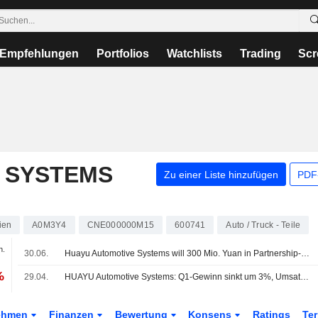
Empfehlungen
Portfolios
Watchlists
Trading
Scr
 SYSTEMS
Zu einer Liste hinzufügen
PDF-
ien
A0M3Y4
CNE000000M15
600741
Auto / Truck - Teile
n.
30.06.
Huayu Automotive Systems will 300 Mio. Yuan in Partnership-Fonds einschießen
%
29.04.
HUAYU Automotive Systems: Q1-Gewinn sinkt um 3%, Umsatz leicht rückläufig
ehmen
Finanzen
Bewertung
Konsens
Ratings
Te