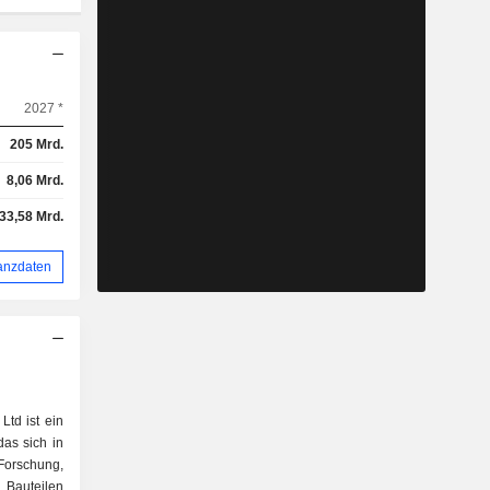
2027 *
205 Mrd.
8,06 Mrd.
-33,58 Mrd.
anzdaten
td ist ein
as sich in
Forschung,
 Bauteilen