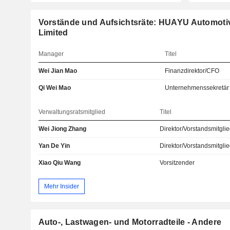
Vorstände und Aufsichtsräte: HUAYU Automot
Limited
Manager
Titel
Wei Jian Mao
Finanzdirektor/CFO
Qi Wei Mao
Unternehmenssekretär
Verwaltungsratsmitglied
Titel
Wei Jiong Zhang
Direktor/Vorstandsmitgli
Yan De Yin
Direktor/Vorstandsmitgli
Xiao Qiu Wang
Vorsitzender
Mehr Insider
Auto-, Lastwagen- und Motorradteile - Andere