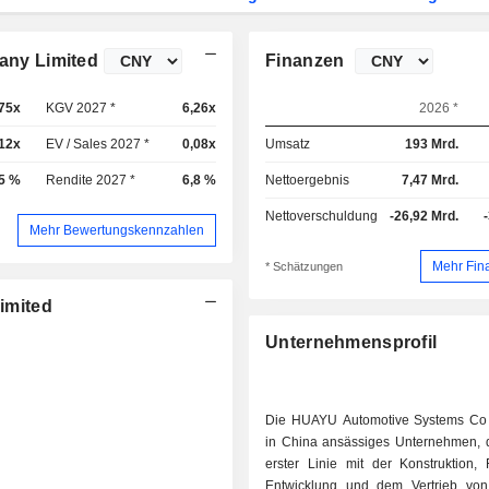
ny Limited
Finanzen
,75x
KGV 2027 *
6,26x
2026 *
,12x
EV / Sales 2027 *
0,08x
Umsatz
193 Mrd.
5 %
Rendite 2027 *
6,8 %
Nettoergebnis
7,47 Mrd.
Nettoverschuldung
-26,92 Mrd.
Mehr Bewertungskennzahlen
Mehr Fin
* Schätzungen
imited
Unternehmensprofil
Die HUAYU Automotive Systems Co L
in China ansässiges Unternehmen, d
erster Linie mit der Konstruktion, 
Entwicklung und dem Vertrieb von