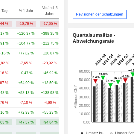
Veränd. 3
5 Tage
% 1 Jahr
Kap.($)
Jahre
Revisionen der Schätzungen
,44 %
-10,76 %
-17,65 %
7,51 Mrd.
,17 %
+120,37 %
+398,35 %
46,95 Mrd.
Quartalsumsätze -
Abweichungsrate
,91 %
+104,77 %
+212,75 %
38,73 Mrd.
,16 %
+77,62 %
+120,87 %
31,52 Mrd.
2,82 %
-7,65 %
-20,92 %
30,53 Mrd.
,16 %
+0,47 %
+46,92 %
21,26 Mrd.
,87 %
+64,90 %
+18,50 %
19,03 Mrd.
,48 %
+58,13 %
+138,98 %
17,09 Mrd.
,76 %
-7,10 %
-4,60 %
15,84 Mrd.
,16 %
+72,93 %
+55,23 %
13,7 Mrd.
,03 %
+47,37 %
+94,84 %
24,22 Mrd.