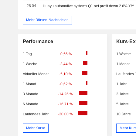
28.04.
Huayu automotive systems Q1 net profit down 2.6% Y/Y
Mehr Börsen-Nachrichten
Performance
Kurs-Ex
1 Tag
-0,56 %
1 Woche
1 Woche
-3,44 %
1 Monat
Aktueller Monat
-5,10 %
Laufendes 
1 Monat
-0,62 %
1 Jahr
3 Monate
-14,26 %
3 Jahre
6 Monate
-16,71 %
5 Jahre
Laufendes Jahr
-20,00 %
10 Jahre
Mehr Kurse
Mehr Kur