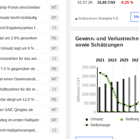
31.07.26
16,86 CN¥
-0,35 %
rship-Fonds einschießen
MT
Me
atz leicht rückläufig
MT
Schlusskurs Shanghai S.E.
HUAYU Automotive Systems Company Limited veröffentlicht Ergebniszahlen für das erste Quartal zum 31. März 2026
CI
Gewinn- und Verlustrech
rtal um 2.6% gesunken
RE
sowie Schätzungen
Huayu Automotive Systems: Gewinn steigt 2025 um 8 %, Umsatz legt um 9 % zu; Aktie klettert um 8 %
MT
HUAYU Automotive Systems Company Limited legt Ergebniszahlen für das am 31. Dezember 2025 endende Geschäftsjahr vor
CI
Huayu Automotive Systems: Nettogewinn steigt 2025 um 7,5 % gegenüber dem Vorjahr
RE
HUAYU Automotive Systems verzeichnet im dritten Quartal einen Gewinnanstieg von 12 %
MT
HUAYU Automotive Systems Company Limited legt Geschäftszahlen für die ersten neun Monate bis zum 30. September 2025 vor
CI
HUAYU Automotive Systems: Nettogewinn im dritten Quartal steigt um 12,0 % gegenüber Vorjahr
RE
 an SAIC Qingtao ab
MT
ieg im ersten Halbjahr
MT
HUAYU Automotive Systems Company Limited veröffentlicht Halbjahresergebnisse zum 30. Juni 2025
CI