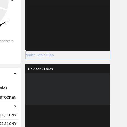
Mehr Top / Flop
Devisen / Forex
ufen
STOCKEN
9
16,00
CNY
23,34
CNY