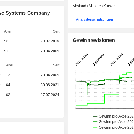
Abstand / Mittleres Kursziel
ive Systems Company
Analystenschätzungen
Alter
Seit
Gewinnrevisionen
50
23.07.2019
51
20.04.2009
Alter
Seit
ed
72
20.04.2009
ed
64
30.06.2021
62
17.07.2024