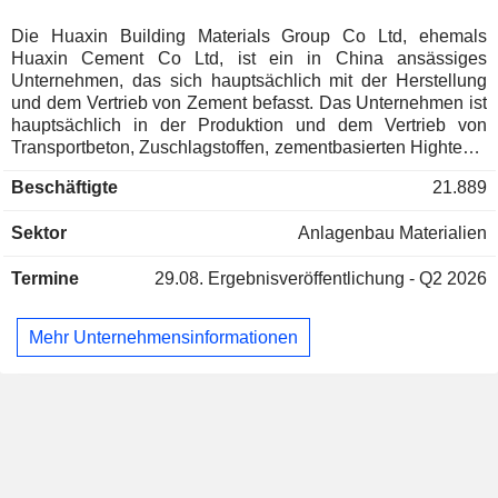
Die Huaxin Building Materials Group Co Ltd, ehemals
Huaxin Cement Co Ltd, ist ein in China ansässiges
Unternehmen, das sich hauptsächlich mit der Herstellung
und dem Vertrieb von Zement befasst. Das Unternehmen ist
hauptsächlich in der Produktion und dem Vertrieb von
Transportbeton, Zuschlagstoffen, zementbasierten Hightech-
Baustoffen, technischen Dienstleistungen im
Beschäftigte
21.889
Zementbereich, der Forschung, Herstellung, Installation und
Wartung von Zementanlagen, dem Import- und Exporthandel
Sektor
Anlagenbau Materialien
mit Zement, dem Umweltschutzgeschäft im Bereich der
Mitverbrennung von Abfällen in Zementöfen, dem nationalen
Termine
29.08.
Ergebnisveröffentlichung - Q2 2026
und internationalen Generalunternehmergeschäft im
Zementbau, dem Anlagen- und Ingenieurbau im Bereich der
Mitverbrennungstechnologie für Zementöfen sowie in
Mehr Unternehmensinformationen
weiteren Bereichen tätig. Das Unternehmen ist
hauptsächlich auf dem inländischen und dem
ausländischen Markt tätig.