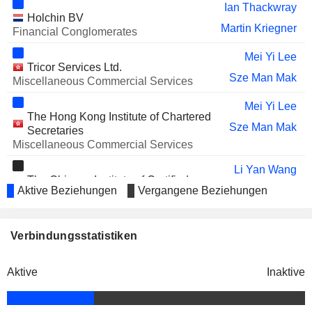
Ian Thackwray
Holchin BV
Martin Kriegner
Financial Conglomerates
Mei Yi Lee
Tricor Services Ltd.
Sze Man Mak
Miscellaneous Commercial Services
Mei Yi Lee
The Hong Kong Institute of Chartered
Sze Man Mak
Secretaries
Miscellaneous Commercial Services
Li Yan Wang
The Chinese Institute of Certified
Aktive Beziehungen
Vergangene Beziehungen
Jin Hui Huang
Public Accountants
Miscellaneous Commercial Services
Ye Qing Li
Verbindungsstatistiken
Huaxin Group Co. Ltd.
Chang Hua Ji
Construction Materials
Aktive
Inaktive
Feng Shan Liu
Jia Xiang Xiao