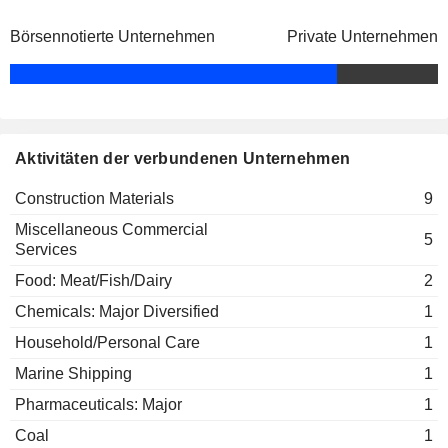
China Cement Association
Ye Qing Li
Börsennotierte Unternehmen
Private Unternehmen
Aktivitäten der verbundenen Unternehmen
Construction Materials
9
Miscellaneous Commercial
5
Services
Food: Meat/Fish/Dairy
2
Chemicals: Major Diversified
1
Household/Personal Care
1
Marine Shipping
1
Pharmaceuticals: Major
1
Coal
1