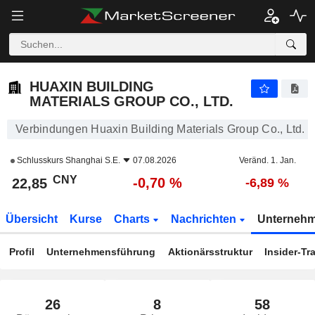
HUAXIN BUILDING MATERIALS GROUP CO., LTD.
22,85
¥
-0,70 %
HUAXIN BUILDING
MATERIALS GROUP CO., LTD.
Verbindungen Huaxin Building Materials Group Co., Ltd.
Schlusskurs
Shanghai S.E.
07.08.2026
Veränd. 1. Jan.
CNY
-0,70 %
22,85
-6,89 %
Übersicht
Kurse
Charts
Nachrichten
Unterneh
Profil
Unternehmensführung
Aktionärsstruktur
Insider-Tr
26
8
58