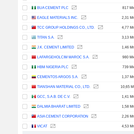
BUA CEMENT PLC
817 Mi
EAGLE MATERIALS INC.
2,31 Mr
TCC GROUP HOLDINGS CO., LTD.
4,77 Mr
TITAN S.A.
3,13 Mr
J.K. CEMENT LIMITED
1,46 Mr
LAFARGEHOLCIM MAROC S.A.
980 Mi
HBM NIGERIA PLC
739 Mi
CEMENTOS ARGOS S.A.
1,37 Mr
TIANSHAN MATERIAL CO., LTD.
10,65 M
GCC, S.A.B. DE C.V.
1,41 Mr
DALMIA BHARAT LIMITED
1,58 Mr
ASIA CEMENT CORPORATION
2,26 Mr
VICAT
4,53 Mr