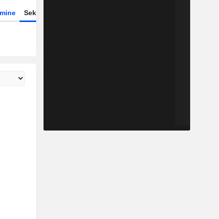
rmine
Sektor
ETFs