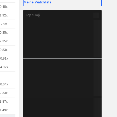
Meine Watchlists
0.45x
Top / Flop
1.92x
2.9x
0.35x
2.35x
0.83x
-0.91x
-4.97x
-
-0.64x
2.33x
3.87x
1.49x