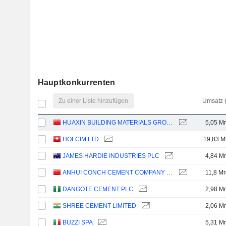
Hauptkonkurrenten
Zu einer Liste hinzufügen
Umsatz 
HUAXIN BUILDING MATERIALS GROUP CO., LTD.
5,05 Mr
HOLCIM LTD
19,83 M
JAMES HARDIE INDUSTRIES PLC
4,84 Mr
ANHUI CONCH CEMENT COMPANY LIMITED
11,8 Mr
DANGOTE CEMENT PLC
2,98 Mr
SHREE CEMENT LIMITED
2,06 Mr
BUZZI SPA
5,31 Mr