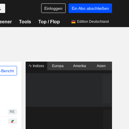
Einloggen
Ein Abo abschließen
eener
Tools
Top / Flop
Edition Deutschland
Indizes
Europa
Amerika
Asien
Bericht
RE