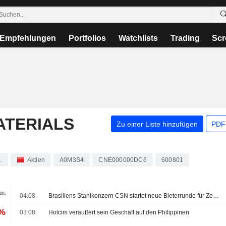
Empfehlungen
Portfolios
Watchlists
Trading
Scr
ATERIALS
Zu einer Liste hinzufügen
PDF-
.
Aktien
A0M3S4
CNE000000DC6
600801
an.
04.08.
Brasiliens Stahlkonzern CSN startet neue Bieterrunde für Zementsparte
 %
03.08.
Holcim veräußert sein Geschäft auf den Philippinen