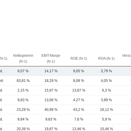
Nettogewinn
EBIT-Marge
Vers
(N-1)
ROE (N-1)
ROA (N-1)
(N-1)
(N-1)
d.
8,07 %
14,17 %
9,05 %
3,79 %
rd.
83,81 %
18,29 %
8,08 %
4,05 %
d.
2,15 %
15,97 %
13,87 %
6,3 %
d.
9,83 %
13,06 %
4,27 %
3,99 %
d.
23,29 %
40,99 %
43,2 %
16,12 %
d.
8,84 %
9,63 %
7,8 %
5,9 %
d.
20,39 %
19,87 %
13,46 %
10,46 %