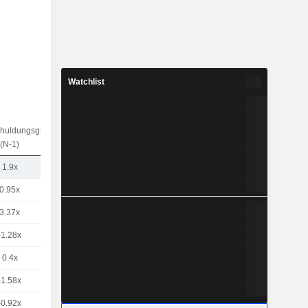
Watchlist
chuldungsgrad
(N-1)
1.9x
0.95x
3.37x
-1.28x
0.4x
-1.58x
-0.92x