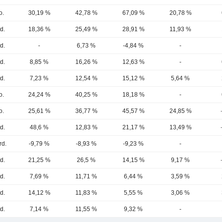
o.
30,19 %
42,78 %
67,09 %
20,78 %
d.
18,36 %
25,49 %
28,91 %
11,93 %
d.
-
6,73 %
-4,84 %
-
d.
8,85 %
16,26 %
12,63 %
-
d.
7,23 %
12,54 %
15,12 %
5,64 %
o.
24,24 %
40,25 %
18,18 %
-
o.
25,61 %
36,77 %
45,57 %
24,85 %
d.
48,6 %
12,83 %
21,17 %
13,49 %
rd.
-9,79 %
-8,93 %
-9,23 %
-
d.
21,25 %
26,5 %
14,15 %
9,17 %
d.
7,69 %
11,71 %
6,44 %
3,59 %
d.
14,12 %
11,83 %
5,55 %
3,06 %
d.
7,14 %
11,55 %
9,32 %
-