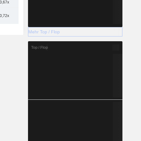
0,67x
0,72x
Mehr Top / Flop
Top / Flop