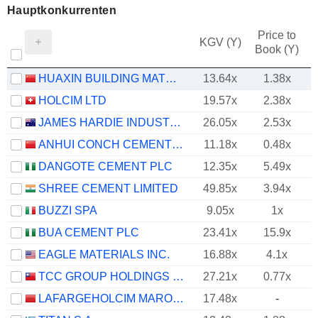
Hauptkonkurrenten
Price to
KGV (Y)
Book (Y)
HUAXIN BUILDING MATERIALS GROUP CO., LTD.
13.64x
1.38x
HOLCIM LTD
19.57x
2.38x
JAMES HARDIE INDUSTRIES PLC
26.05x
2.53x
ANHUI CONCH CEMENT COMPANY LIMITED
11.18x
0.48x
DANGOTE CEMENT PLC
12.35x
5.49x
SHREE CEMENT LIMITED
49.85x
3.94x
BUZZI SPA
9.05x
1x
BUA CEMENT PLC
23.41x
15.9x
EAGLE MATERIALS INC.
16.88x
4.1x
TCC GROUP HOLDINGS CO., LTD.
27.21x
0.77x
LAFARGEHOLCIM MAROC S.A.
17.48x
-