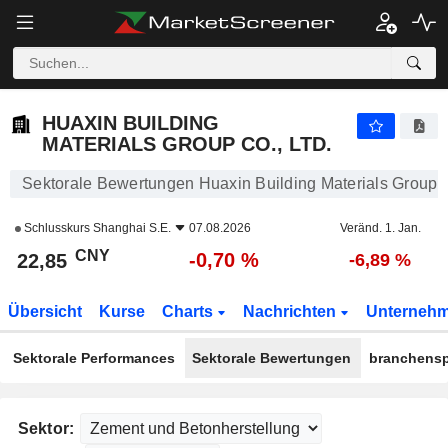
HUAXIN BUILDING MATERIALS GROUP CO., LTD.
22,85
¥
-0,70 %
HUAXIN BUILDING
MATERIALS GROUP CO., LTD.
Sektorale Bewertungen Huaxin Building Materials Group C
Schlusskurs
Shanghai S.E.
07.08.2026
Veränd. 1. Jan.
CNY
-0,70 %
22,85
-6,89 %
Übersicht
Kurse
Charts
Nachrichten
Unterneh
Sektorale Performances
Sektorale Bewertungen
branchensp
Sektor: