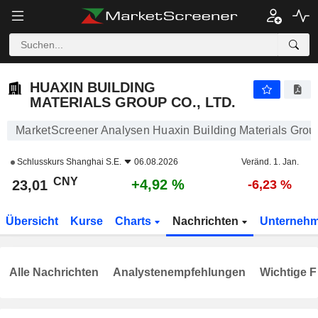
HUAXIN BUILDING MATERIALS GROUP CO., LTD.
23,01
¥
+4,92 %
HUAXIN BUILDING
MATERIALS GROUP CO., LTD.
MarketScreener Analysen Huaxin Building Materials Group
Schlusskurs
Shanghai S.E.
06.08.2026
Veränd. 1. Jan.
CNY
+4,92 %
23,01
-6,23 %
Übersicht
Kurse
Charts
Nachrichten
Unterneh
Alle Nachrichten
Analystenempfehlungen
Wichtige F