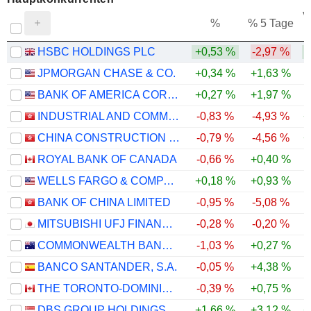
V
%
% 5 Tage
HSBC HOLDINGS PLC
+0,53 %
-2,97 %
JPMORGAN CHASE & CO.
+0,34 %
+1,63 %
BANK OF AMERICA CORPORATION
+0,27 %
+1,97 %
INDUSTRIAL AND COMMERCIAL BANK OF CHINA LIMITED
-0,83 %
-4,93 %
+
CHINA CONSTRUCTION BANK CORPORATION
-0,79 %
-4,56 %
+
ROYAL BANK OF CANADA
-0,66 %
+0,40 %
WELLS FARGO & COMPANY
+0,18 %
+0,93 %
BANK OF CHINA LIMITED
-0,95 %
-5,08 %
MITSUBISHI UFJ FINANCIAL GROUP, INC.
-0,28 %
-0,20 %
COMMONWEALTH BANK OF AUSTRALIA
-1,03 %
+0,27 %
BANCO SANTANDER, S.A.
-0,05 %
+4,38 %
THE TORONTO-DOMINION BANK
-0,39 %
+0,75 %
DBS GROUP HOLDINGS LTD
+1,66 %
+3,12 %
+