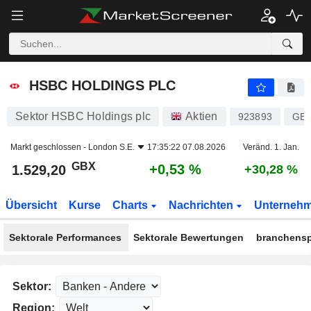
HSBC HOLDINGS PLC
1.529,20
p
+0,53 %
HSBC HOLDINGS PLC
Sektor HSBC Holdings plc
Aktien
923893
GB0
Markt geschlossen -
London S.E.
17:35:22 07.08.2026
Veränd. 1. Jan.
GBX
+0,53 %
1.529,20
+30,28 %
Übersicht
Kurse
Charts
Nachrichten
Unterneh
Sektorale Performances
Sektorale Bewertungen
branchensp
Sektor:
Region: