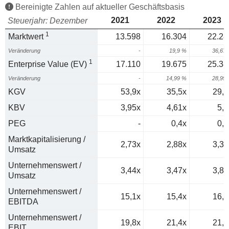
Bereinigte Zahlen auf aktueller Geschäftsbasis
2021
2022
2023
Steuerjahr: Dezember
1
Marktwert
13.598
16.304
22.28
Veränderung
-
19,9 %
36,67
1
Enterprise Value (EV)
17.110
19.675
25.38
Veränderung
-
14,99 %
28,99
KGV
53,9x
35,5x
29,6
KBV
3,95x
4,61x
5,5
PEG
-
0,4x
0,5
Marktkapitalisierung /
2,73x
2,88x
3,36
Umsatz
Unternehmenswert /
3,44x
3,47x
3,82
Umsatz
Unternehmenswert /
15,1x
15,4x
16,8
EBITDA
Unternehmenswert /
19,8x
21,4x
21,1
EBIT