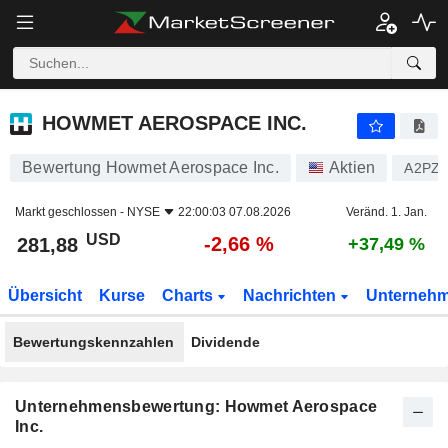
HOWMET AEROSPACE INC.
281,88
$
-2,66 %
HOWMET AEROSPACE INC.
Bewertung Howmet Aerospace Inc.
Aktien
A2PZ
Markt geschlossen -
NYSE
22:00:03 07.08.2026
Veränd. 1. Jan.
USD
-2,66 %
281,88
+37,49 %
Übersicht
Kurse
Charts
Nachrichten
Unterneh
Bewertungskennzahlen
Dividende
Unternehmensbewertung: Howmet Aerospace
Inc.