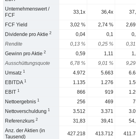
Unternehmenswert /
33,1x
36,4x
37,2
FCF
FCF Yield
3,02 %
2,74 %
2,69 
2
Dividende pro Aktie
0,04
0,1
0,1
Rendite
0,13 %
0,25 %
0,31 
2
Gewinn pro Aktie
0,59
1,11
1,8
Ausschüttungsquote
6,78 %
9,01 %
9,29 
1
Umsatz
4.972
5.663
6.64
1
EBITDA
1.135
1.276
1.50
1
EBIT
866
919
1.20
1
Nettoergebnis
256
469
76
1
Nettoverschuldung
3.512
3.371
3.09
2
Referenzkurs
31,83
39,41
54,1
Anz. der Aktien (in
427.218
413.712
411.74
Tausend)