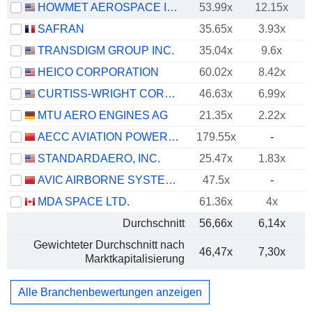
HOWMET AEROSPACE INC.
53.99x
12.15x
SAFRAN
35.65x
3.93x
TRANSDIGM GROUP INC.
35.04x
9.6x
HEICO CORPORATION
60.02x
8.42x
CURTISS-WRIGHT CORPORATION
46.63x
6.99x
MTU AERO ENGINES AG
21.35x
2.22x
AECC AVIATION POWER CO.,LTD
179.55x
-
STANDARDAERO, INC.
25.47x
1.83x
AVIC AIRBORNE SYSTEMS CO., LTD.
47.5x
-
MDA SPACE LTD.
61.36x
4x
Durchschnitt
56,66x
6,14x
Gewichteter Durchschnitt nach
46,47x
7,30x
Marktkapitalisierung
Alle Branchenbewertungen anzeigen