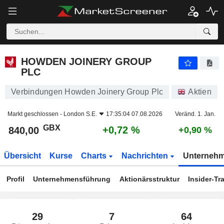
HOWDEN JOINERY GROUP PLC
840,00
p
+0,72 %
HOWDEN JOINERY GROUP
PLC
Verbindungen Howden Joinery Group Plc
Aktien
Markt geschlossen -
London S.E.
17:35:04 07.08.2026
Veränd. 1. Jan.
GBX
+0,72 %
840,00
+0,90 %
Übersicht
Kurse
Charts
Nachrichten
Unterneh
Profil
Unternehmensführung
Aktionärsstruktur
Insider-Tr
29
7
64