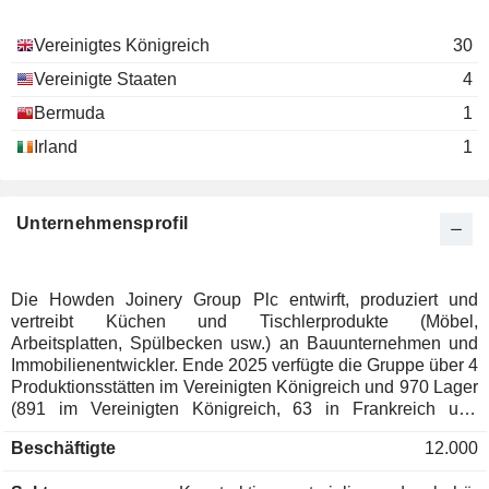
Vereinigtes Königreich
30
Vereinigte Staaten
4
Bermuda
1
Irland
1
Unternehmensprofil
Die Howden Joinery Group Plc entwirft, produziert und
vertreibt Küchen und Tischlerprodukte (Möbel,
Arbeitsplatten, Spülbecken usw.) an Bauunternehmen und
Immobilienentwickler. Ende 2025 verfügte die Gruppe über 4
Produktionsstätten im Vereinigten Königreich und 970 Lager
(891 im Vereinigten Königreich, 63 in Frankreich und
Belgien sowie 16 in Irland). Der Nettoumsatz verteilt sich
Beschäftigte
12.000
geografisch wie folgt: Vereinigtes Königreich (96,5 %) und
Frankreich/Belgien/Irland (3,5 %).