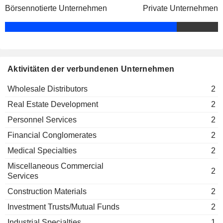
Financial Conglomerates
Börsennotierte Unternehmen
Private Unternehmen
Aktivitäten der verbundenen Unternehmen
Wholesale Distributors
2
Real Estate Development
2
Personnel Services
2
Financial Conglomerates
2
Medical Specialties
2
Miscellaneous Commercial
2
Services
Construction Materials
2
Investment Trusts/Mutual Funds
2
Industrial Specialties
1