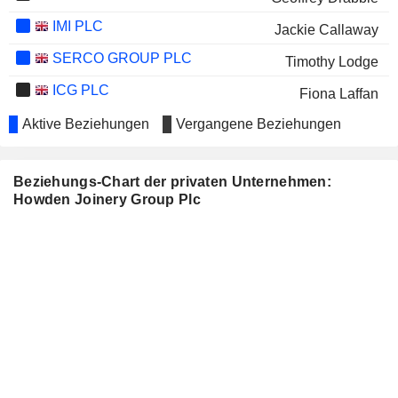
IMI PLC
Jackie Callaway
SERCO GROUP PLC
Timothy Lodge
ICG PLC
Fiona Laffan
MARSHALLS PLC
Aktive Beziehungen
Vergangene Beziehungen
Vanda Murray
GREGGS PLC
Roisin Currie
Beziehungs-Chart der privaten Unternehmen:
JOHNSON SERVICE GROUP PLC
Kirsty Homer
Howden Joinery Group Plc
MORGAN SINDALL GROUP PLC
Mark Robson
JAMES FISHER AND SONS
Angus Cockburn
PLC
TRIFAST PLC
Louis Eperjesi
GENUS PLC
Lesley Knox
Mark Robson
SSP GROUP PLC
Timothy Lodge