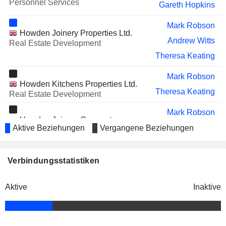
Personnel Services
Gareth Hopkins
Mark Robson
Howden Joinery Properties Ltd.
Andrew Witts
Real Estate Development
Theresa Keating
Mark Robson
Howden Kitchens Properties Ltd.
Theresa Keating
Real Estate Development
Mark Robson
Howden Joinery Corporate
Theresa Keating
Aktive Beziehungen
Vergangene Beziehungen
Services Ltd.
Personnel Services
Gareth Hopkins
Verbindungsstatistiken
Paul Hayes
Sheridan Fabrications Ltd.
Theresa Keating
Home Furnishings
Aktive
Inaktive
Mark Robson
Howden Joinery International
Theresa Keating
Holdings Ltd.