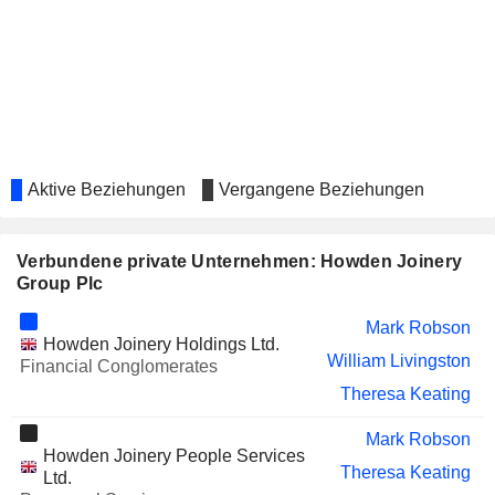
SUNBELT RENTALS
Angus Cockburn
HOLDINGS, INC.
BOKU, INC.
Richard Pennycook
LONDONMETRIC PROPERTY
Suzy Neubert
PLC
B&M EUROPEAN VALUE RETAIL
Tiffany Hall
Aktive Beziehungen
Vergangene Beziehungen
PLC
SPIRE HEALTHCARE GROUP
Debra White
PLC
Verbundene private Unternehmen: Howden Joinery
ON THE BEACH GROUP
Richard Pennycook
Group Plc
PLC
IBSTOCK PLC
Mark Robson
Louis Eperjesi
Howden Joinery Holdings Ltd.
William Livingston
Financial Conglomerates
LUCID DIAGNOSTICS INC.
Debra White
Theresa Keating
SIRIUSPOINT LTD.
Karen Caddick
Mark Robson
Howden Joinery People Services
Theresa Keating
Ltd.