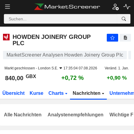
HOWDEN JOINERY GROUP PLC
840,00
p
+0,72 %
HOWDEN JOINERY GROUP
PLC
MarketScreener Analysen Howden Joinery Group Plc
Markt geschlossen -
London S.E.
17:35:04 07.08.2026
Veränd. 1. Jan.
GBX
+0,72 %
840,00
+0,90 %
Übersicht
Kurse
Charts
Nachrichten
Unterneh
Alle Nachrichten
Analystenempfehlungen
Wichtige F