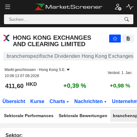
HONG KONG EXCHANGES AND CLEARING LIMITED
411,60
$
+0,39 %
HONG KONG EXCHANGES
AND CLEARING LIMITED
branchenspezifische Dividenden Hong Kong Exchanges a
Markt geschlossen -
Hong Kong S.E.
Veränd. 1. Jan.
10:08:13 07.08.2026
HKD
+0,39 %
411,60
+0,98 %
Übersicht
Kurse
Charts
Nachrichten
Unterneh
Sektorale Performances
Sektorale Bewertungen
branchensp
Sektor: