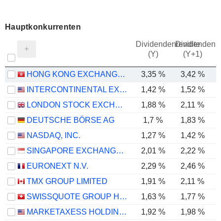
Hauptkonkurrenten
Dividendenrendite
Dividendenre
(Y)
(Y+1)
HONG KONG EXCHANGES AND CLEARING LIMITED
3,35 %
3,42 %
INTERCONTINENTAL EXCHANGE, INC.
1,42 %
1,52 %
LONDON STOCK EXCHANGE GROUP PLC
1,88 %
2,11 %
DEUTSCHE BÖRSE AG
1,7 %
1,83 %
NASDAQ, INC.
1,27 %
1,42 %
SINGAPORE EXCHANGE LIMITED
2,01 %
2,22 %
EURONEXT N.V.
2,29 %
2,46 %
TMX GROUP LIMITED
1,91 %
2,11 %
SWISSQUOTE GROUP HOLDING SA
1,63 %
1,77 %
MARKETAXESS HOLDINGS INC.
1,92 %
1,98 %