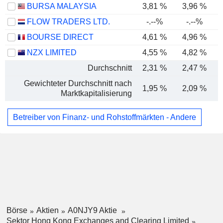
BURSA MALAYSIA
3,81 %
3,96 %
FLOW TRADERS LTD.
-.--%
-.--%
BOURSE DIRECT
4,61 %
4,96 %
NZX LIMITED
4,55 %
4,82 %
Durchschnitt
2,31 %
2,47 %
Gewichteter Durchschnitt nach
1,95 %
2,09 %
Marktkapitalisierung
Betreiber von Finanz- und Rohstoffmärkten - Andere
Börse
Aktien
A0NJY9 Aktie
Sektor Hong Kong Exchanges and Clearing Limited