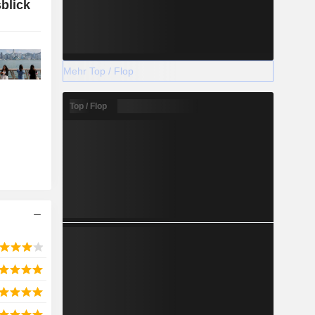
blick
Mehr Top / Flop
Top / Flop