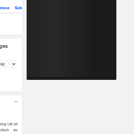
rmine
Sektor
Derivate
ETFs
ges
ng Ltd ist
chlich im