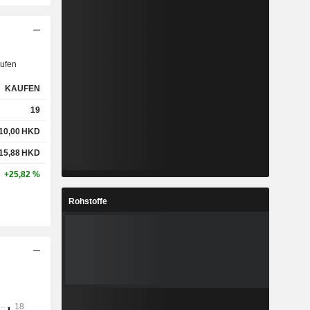
ufen
KAUFEN
19
10,00
HKD
15,88
HKD
+25,82 %
Rohstoffe