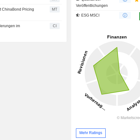
Veröffentlichungen
t ChinaBond Pricing
MT
ESG MSCI
derungen im
CI
Mehr Ratings