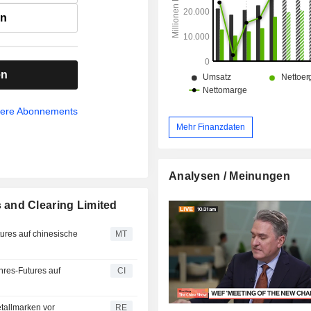
en
en
sere Abonnements
Mehr Finanzdaten
Analysen / Meinungen
and Clearing Limited
ures auf chinesische
MT
hres-Futures auf
CI
tallmarken vor
RE