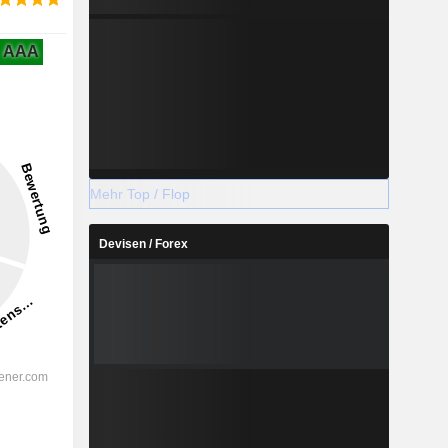
AAA
Mehr Top / Flop
Devisen / Forex