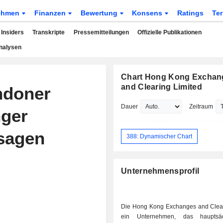
ehmen
Finanzen
Bewertung
Konsens
Ratings
Te
Insiders
Transkripte
Pressemitteilungen
Offizielle Publikationen
nalysen
Chart Hong Kong Exchan
and Clearing Limited
ndoner
Dauer
Zeitraum
ger
sagen
388: Dynamischer Chart
Unternehmensprofil
Die Hong Kong Exchanges and Cleari
ein Unternehmen, das hauptsä