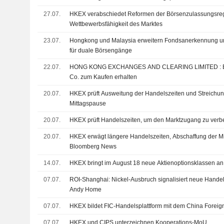
27.07.
HKEX verabschiedet Reformen der Börsenzulassungsreg
Wettbewerbsfähigkeit des Marktes
23.07.
Hongkong und Malaysia erweitern Fondsanerkennung 
für duale Börsengänge
22.07.
HONG KONG EXCHANGES AND CLEARING LIMITED : Bewertung von Jefferies &
Co. zum Kaufen erhalten
20.07.
HKEX prüft Ausweitung der Handelszeiten und Streichun
Mittagspause
20.07.
HKEX prüft Handelszeiten, um den Marktzugang zu verb
20.07.
HKEX erwägt längere Handelszeiten, Abschaffung der Mi
Bloomberg News
14.07.
HKEX bringt im August 18 neue Aktienoptionsklassen an 
07.07.
ROI-Shanghai: Nickel-Ausbruch signalisiert neue Handel
Andy Home
07.07.
HKEX bildet FIC-Handelsplattform mit dem China Forei
07.07.
HKEX und CIPS unterzeichnen Kooperations-MoU