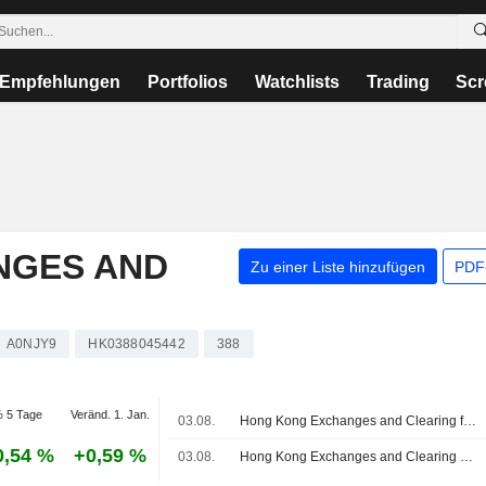
Empfehlungen
Portfolios
Watchlists
Trading
Scr
NGES AND
Zu einer Liste hinzufügen
PDF-
A0NJY9
HK0388045442
388
 5 Tage
Veränd. 1. Jan.
03.08.
Hong Kong Exchanges and Clearing führt Fünfjahres-Futures auf chinesische Staatsanleihen ein
0,54 %
+0,59 %
03.08.
Hong Kong Exchanges and Clearing Limited führt Fünfjahres-Futures auf chinesische Staatsanleihen ein