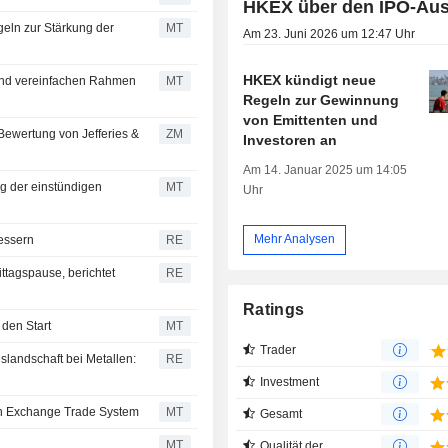
HKEX über den IPO-Aus
eln zur Stärkung der
MT
Am 23. Juni 2026 um 12:47 Uhr
HKEX kündigt neue
und vereinfachen Rahmen
MT
Regeln zur Gewinnung
von Emittenten und
ZM
Investoren an
Am 14. Januar 2025 um 14:05
g der einstündigen
MT
Uhr
Mehr Analysen
essern
RE
ttagspause, berichtet
RE
Ratings
den Start
MT
Trader
slandschaft bei Metallen:
RE
Investment
gn Exchange Trade System
MT
Gesamt
MT
Qualität der