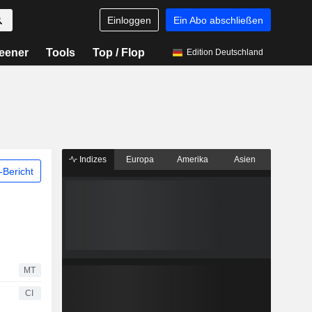
Einloggen
Ein Abo abschließen
eener
Tools
Top / Flop
Edition Deutschland
Indizes
Europa
Amerika
Asien
Bericht
MT
CI