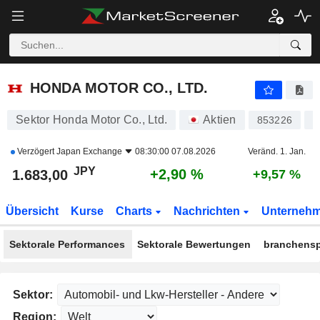
HONDA MOTOR CO., LTD.
1.683,00
¥
+2,90 %
HONDA MOTOR CO., LTD.
Sektor Honda Motor Co., Ltd.
Aktien
853226
J
Verzögert
Japan Exchange
08:30:00 07.08.2026
Veränd. 1. Jan.
JPY
+2,90 %
1.683,00
+9,57 %
Übersicht
Kurse
Charts
Nachrichten
Unterneh
Sektorale Performances
Sektorale Bewertungen
branchensp
Sektor:
Region: