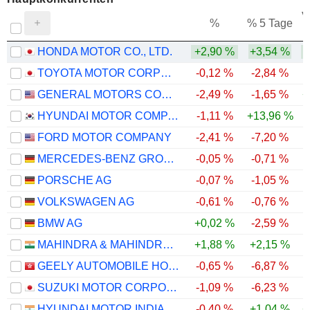
V
%
% 5 Tage
HONDA MOTOR CO., LTD.
+2,90 %
+3,54 %
TOYOTA MOTOR CORPORATION
-0,12 %
-2,84 %
GENERAL MOTORS COMPANY
-2,49 %
-1,65 %
+
HYUNDAI MOTOR COMPANY
-1,11 %
+13,96 %
-
FORD MOTOR COMPANY
-2,41 %
-7,20 %
MERCEDES-BENZ GROUP AG
-0,05 %
-0,71 %
PORSCHE AG
-0,07 %
-1,05 %
VOLKSWAGEN AG
-0,61 %
-0,76 %
BMW AG
+0,02 %
-2,59 %
MAHINDRA & MAHINDRA LIMITED
+1,88 %
+2,15 %
GEELY AUTOMOBILE HOLDINGS LIMITED
-0,65 %
-6,87 %
SUZUKI MOTOR CORPORATION
-1,09 %
-6,23 %
HYUNDAI MOTOR INDIA LIMITED
-0,40 %
+1,04 %
+