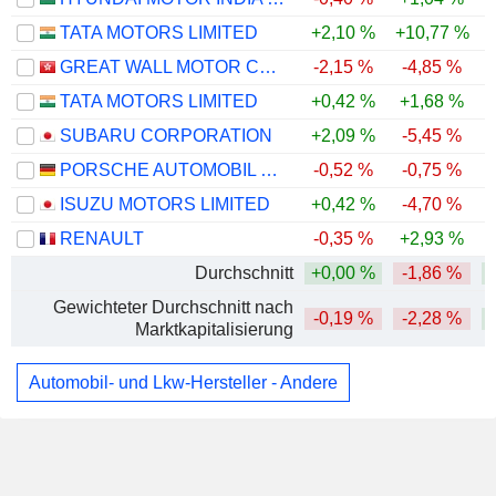
TATA MOTORS LIMITED
+2,10 %
+10,77 %
GREAT WALL MOTOR COMPANY LIMITED
-2,15 %
-4,85 %
TATA MOTORS LIMITED
+0,42 %
+1,68 %
SUBARU CORPORATION
+2,09 %
-5,45 %
PORSCHE AUTOMOBIL HOLDING SE
-0,52 %
-0,75 %
ISUZU MOTORS LIMITED
+0,42 %
-4,70 %
RENAULT
-0,35 %
+2,93 %
Durchschnitt
+0,00 %
-1,86 %
Gewichteter Durchschnitt nach
-0,19 %
-2,28 %
Marktkapitalisierung
Automobil- und Lkw-Hersteller - Andere