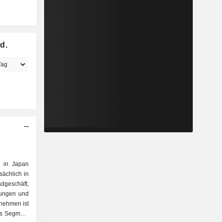
d.
n in Japan
ächlich in
schäft,
tungen und
rnehmen ist
as Segment