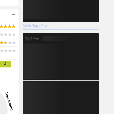
Mehr Top / Flop
Top / Flop
A