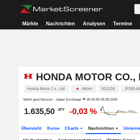
Märkte
Nachrichten
Analysen
Termine
HONDA MOTOR CO., 
Honda Motor Co., Ltd.
Aktien
853226
JP3854
Markt geschlossen -
Japan Exchange
08:30:00 06.08.2026
1.635,50
-0,03 %
JPY
Übersicht
Kurse
Charts
Nachrichten
Untern