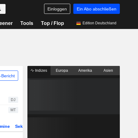
Einloggen
Ein Abo abschließen
eener
Tools
Top / Flop
Edition Deutschland
Indizes
Europa
Amerika
Asien
Bericht
DJ
MT
rmine
Sektor
Derivate
ETFs