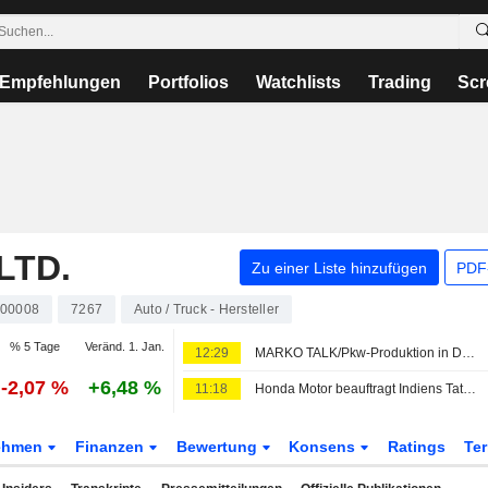
Empfehlungen
Portfolios
Watchlists
Trading
Scr
LTD.
Zu einer Liste hinzufügen
PDF-
600008
7267
Auto / Truck - Hersteller
% 5 Tage
Veränd. 1. Jan.
12:29
MARKO TALK/Pkw-Produktion in Deutschland sinkt im Juli
-2,07 %
+6,48 %
11:18
Honda Motor beauftragt Indiens Tata Technologies mit der Entwicklung einer Plattform für neue Fahrzeuge
ehmen
Finanzen
Bewertung
Konsens
Ratings
Te