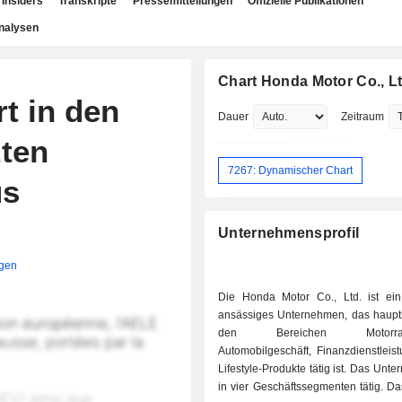
Insiders
Transkripte
Pressemitteilungen
Offizielle Publikationen
nalysen
Chart Honda Motor Co., Lt
t in den
Dauer
Zeitraum
zten
7267: Dynamischer Chart
us
Unternehmensprofil
igen
Die Honda Motor Co., Ltd. ist ei
ansässiges Unternehmen, das haupts
den Bereichen Motorradge
Automobilgeschäft, Finanzdienstleis
Lifestyle-Produkte tätig ist. Das Unte
in vier Geschäftssegmenten tätig. D