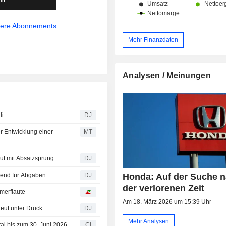
sere Abonnements
Mehr Finanzdaten
Analysen / Meinungen
li
DJ
r Entwicklung einer
MT
eut mit Absatzsprung
DJ
Honda: Auf der Suche 
end für Abgaben
DJ
der verlorenen Zeit
merflaute
Am 18. März 2026 um 15:39 Uhr
ut unter Druck
DJ
Mehr Analysen
tal bis zum 30. Juni 2026
CI