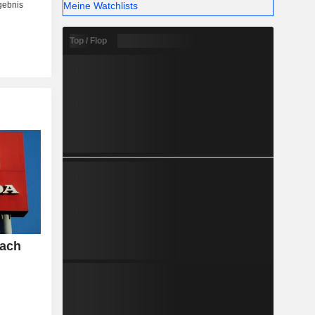
Meine Watchlists
Top / Flop
nach