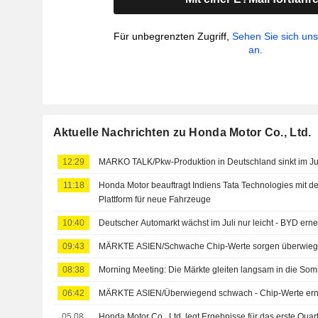
Für unbegrenzten Zugriff,
Sehen Sie sich un
an.
Aktuelle Nachrichten zu Honda Motor Co., Ltd.
12:29
MARKO TALK/Pkw-Produktion in Deutschland sinkt im Ju
11:18
Honda Motor beauftragt Indiens Tata Technologies mit de
Plattform für neue Fahrzeuge
10:40
Deutscher Automarkt wächst im Juli nur leicht - BYD ern
09:43
MÄRKTE ASIEN/Schwache Chip-Werte sorgen überwieg
08:38
Morning Meeting: Die Märkte gleiten langsam in die Som
06:42
MÄRKTE ASIEN/Überwiegend schwach - Chip-Werte erne
05.08.
Honda Motor Co., Ltd. legt Ergebnisse für das erste Quar