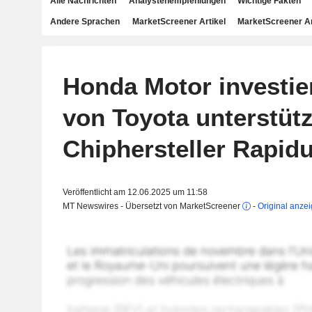
Alle Nachrichten
Analystenempfehlungen
Wichtige Fakten
Andere Sprachen
MarketScreener Artikel
MarketScreener A
Honda Motor investier
von Toyota unterstüt
Chiphersteller Rapid
Veröffentlicht am 12.06.2025 um 11:58
MT Newswires - Übersetzt von MarketScreener
-
Original anze