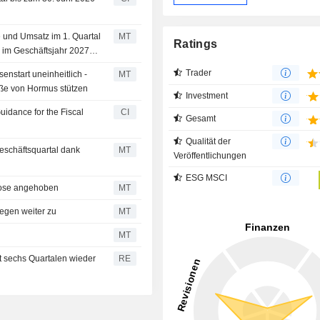
e und Umsatz im 1. Quartal
MT
Ratings
 im Geschäftsjahr 2027
Trader
enstart uneinheitlich -
MT
ße von Hormus stützen
Investment
idance for the Fiscal
CI
Gesamt
Qualität der
schäftsquartal dank
MT
Veröffentlichungen
ESG MSCI
nose angehoben
MT
legen weiter zu
MT
MT
t sechs Quartalen wieder
RE