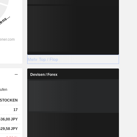
Mehr Top / Flop
Devisen / Forex
ufen
STOCKEN
17
636,00
JPY
629,58
JPY