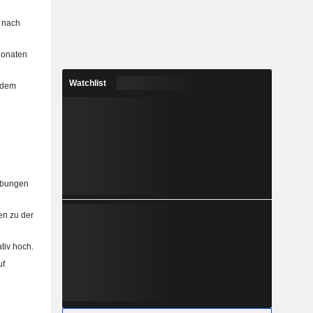
h nach
 Monaten
Watchlist
r dem
ibungen
n zu der
tiv hoch.
uf