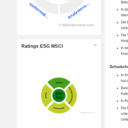
Betr
In d
oben
Die 
verb
Die 
Hint
Ratings ESG MSCI
In d
Erwa
Schwäch
In P
hat 
Basi
Kate
In R
Die 
unte
Unte