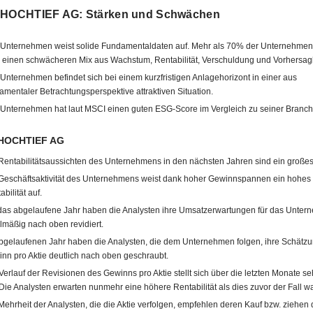
 HOCHTIEF AG: Stärken und Schwächen
Unternehmen weist solide Fundamentaldaten auf. Mehr als 70% der Unternehmen
 einen schwächeren Mix aus Wachstum, Rentabilität, Verschuldung und Vorhersagb
Unternehmen befindet sich bei einem kurzfristigen Anlagehorizont in einer aus
amentaler Betrachtungsperspektive attraktiven Situation.
Unternehmen hat laut MSCI einen guten ESG-Score im Vergleich zu seiner Branch
 HOCHTIEF AG
Rentabilitätsaussichten des Unternehmens in den nächsten Jahren sind ein großes
Geschäftsaktivität des Unternehmens weist dank hoher Gewinnspannen ein hohes
bilität auf.
das abgelaufene Jahr haben die Analysten ihre Umsatzerwartungen für das Unte
lmäßig nach oben revidiert.
bgelaufenen Jahr haben die Analysten, die dem Unternehmen folgen, ihre Schätz
nn pro Aktie deutlich nach oben geschraubt.
Verlauf der Revisionen des Gewinns pro Aktie stellt sich über die letzten Monate seh
 Die Analysten erwarten nunmehr eine höhere Rentabilität als dies zuvor der Fall wa
Mehrheit der Analysten, die die Aktie verfolgen, empfehlen deren Kauf bzw. ziehen d