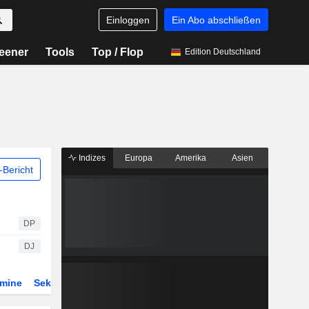
Einloggen
Ein Abo abschließen
eener
Tools
Top / Flop
Edition Deutschland
Indizes
Europa
Amerika
Asien
Bericht
DP
DJ
rmine
Sektor
Derivate
ETFs