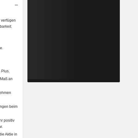
 verfügen
arkeit.
e.
 Plus.
 Maß an
rnehmen
ungen beim
r positiv
r.
ie Aktie in