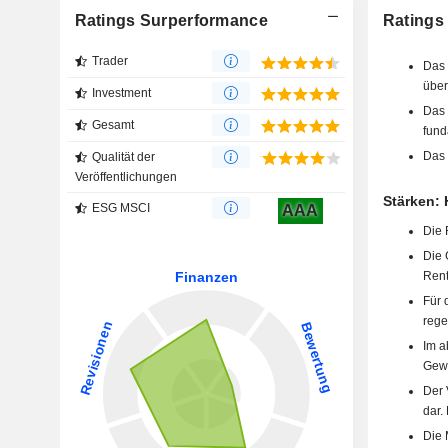
Ratings Surperformance
Ratings
Trader
Das 
über
Investment
Das 
Gesamt
fund
Das 
Qualität der
Veröffentlichungen
Stärken:
ESG MSCI
AAA
Die 
Die 
Renta
Für 
rege
Im a
Gewi
Der 
dar.
Die 