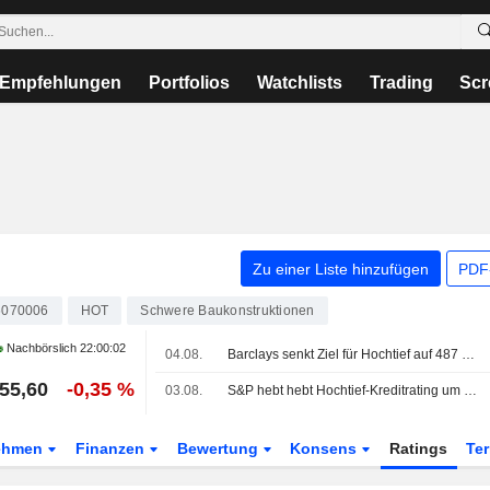
Empfehlungen
Portfolios
Watchlists
Trading
Scr
Zu einer Liste hinzufügen
PDF-
070006
HOT
Schwere Baukonstruktionen
Nachbörslich
22:00:02
04.08.
Barclays senkt Ziel für Hochtief auf 487 Euro - 'Equal Weight'
55,60
-0,35 %
03.08.
S&P hebt hebt Hochtief-Kreditrating um eine Stufe auf BBB an
ehmen
Finanzen
Bewertung
Konsens
Ratings
Te