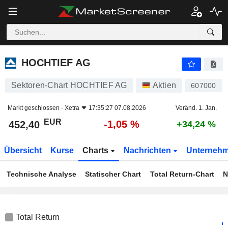
HOCHTIEF AG
452,40
€
-1,05 %
HOCHTIEF AG
Sektoren-Chart HOCHTIEF AG
Aktien
607000
Markt geschlossen -
Xetra
17:35:27 07.08.2026
Veränd. 1. Jan.
EUR
-1,05 %
452,40
+34,24 %
Übersicht
Kurse
Charts
Nachrichten
Unterneh
Technische Analyse
Statischer Chart
Total Return-Chart
N
Total Return