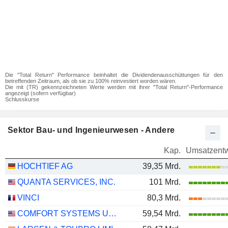
Die "Total Return" Performance beinhaltet die Dividendenausschüttungen für den
betreffenden Zeitraum, als ob sie zu 100% reinvestiert worden wären.
Die mit (TR) gekennzeichneten Werte werden mit ihrer "Total Return"-Performance
angezeigt (sofern verfügbar)
Schlusskurse
Sektor Bau- und Ingenieurwesen - Andere
Kap.
Umsatzentw
HOCHTIEF AG
39,35 Mrd.
QUANTA SERVICES, INC.
101 Mrd.
VINCI
80,3 Mrd.
COMFORT SYSTEMS USA, INC.
59,54 Mrd.