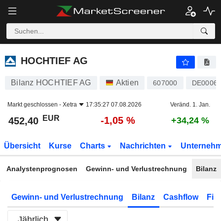
HOCHTIEF AG
452,40
€
-1,05 %
HOCHTIEF AG
Bilanz HOCHTIEF AG
Aktien
607000
DE00060
Markt geschlossen -
Xetra
17:35:27 07.08.2026
Veränd. 1. Jan.
EUR
-1,05 %
452,40
+34,24 %
Übersicht
Kurse
Charts
Nachrichten
Unterneh
Analystenprognosen
Gewinn- und Verlustrechnung
Bilanz
Gewinn- und Verlustrechnung
Bilanz
Cashflow
Fin
Jährlich