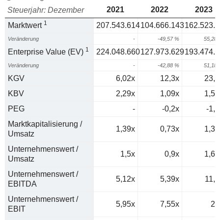
2021
2022
2023
Steuerjahr: Dezember
1
Marktwert
207.543.614
104.666.143
162.523.
Veränderung
-
-49,57 %
55,28
1
Enterprise Value (EV)
224.048.660
127.973.629
193.474.
Veränderung
-
-42,88 %
51,18
KGV
6,02x
12,3x
23,8
KBV
2,29x
1,09x
1,58
PEG
-
-0,2x
-1,2
Marktkapitalisierung /
1,39x
0,73x
1,37
Umsatz
Unternehmenswert /
1,5x
0,9x
1,63
Umsatz
Unternehmenswert /
5,12x
5,39x
11,8
EBITDA
Unternehmenswert /
5,95x
7,55x
20
EBIT