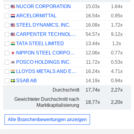
NUCOR CORPORATION
15.03x
1.64x
ARCELORMITTAL
16.54x
0.95x
STEEL DYNAMICS, INC.
16.08x
1.72x
CARPENTER TECHNOLOGY CORPORATION
54.57x
9.12x
TATA STEEL LIMITED
13.44x
1.2x
NIPPON STEEL CORPORATION
12.06x
0.77x
POSCO HOLDINGS INC.
11.72x
0.53x
LLOYDS METALS AND ENERGY LIMITED
16.24x
4.71x
SSAB AB
14.19x
0.94x
Durchschnitt
17,74x
2,27x
Gewichteter Durchschnitt nach
18,77x
2,20x
Marktkapitalisierung
Alle Branchenbewertungen anzeigen