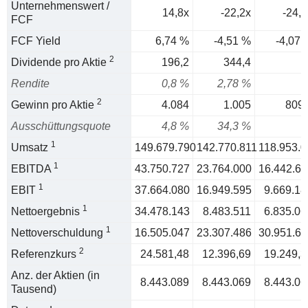
Unternehmenswert /
14,8x
-22,2x
-24,5
FCF
FCF Yield
6,74 %
-4,51 %
-4,07 
2
Dividende pro Aktie
196,2
344,4
Rendite
0,8 %
2,78 %
2
Gewinn pro Aktie
4.084
1.005
809,
Ausschüttungsquote
4,8 %
34,3 %
1
Umsatz
149.679.790
142.770.811
118.953.0
1
EBITDA
43.750.727
23.764.000
16.442.60
1
EBIT
37.664.080
16.949.595
9.669.18
1
Nettoergebnis
34.478.143
8.483.511
6.835.06
1
Nettoverschuldung
16.505.047
23.307.486
30.951.69
2
Referenzkurs
24.581,48
12.396,69
19.249,3
Anz. der Aktien (in
8.443.089
8.443.069
8.443.06
Tausend)