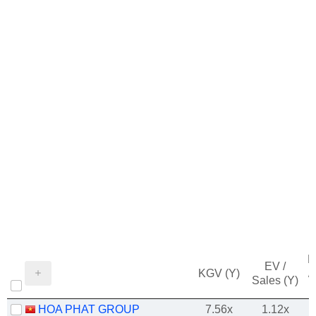
M
EV /
KGV (Y)
/
Sales (Y)
HOA PHAT GROUP
7.56x
1.12x