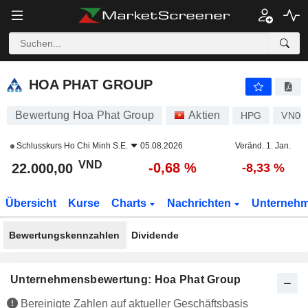
HOA PHAT GROUP
22.000,00
₫
-0,68 %
HOA PHAT GROUP
Bewertung Hoa Phat Group
Aktien
HPG
VN00
Schlusskurs
Ho Chi Minh S.E.
05.08.2026
Veränd. 1. Jan.
VND
-0,68 %
22.000,00
-8,33 %
Übersicht
Kurse
Charts
Nachrichten
Unterneh
Bewertungskennzahlen
Dividende
Unternehmensbewertung: Hoa Phat Group
Bereinigte Zahlen auf aktueller Geschäftsbasis