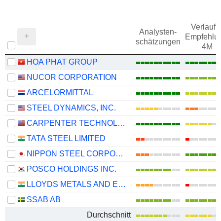
Verlauf d
Analysten-
Empfehlu
schätzungen
4M
HOA PHAT GROUP
NUCOR CORPORATION
ARCELORMITTAL
STEEL DYNAMICS, INC.
CARPENTER TECHNOLOGY CORPORATION
TATA STEEL LIMITED
NIPPON STEEL CORPORATION
POSCO HOLDINGS INC.
LLOYDS METALS AND ENERGY LIMITED
SSAB AB
Durchschnitt