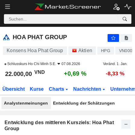
HOA PHAT GROUP
22.000,00
₫
+0,69 %
HOA PHAT GROUP
Konsens Hoa Phat Group
Aktien
HPG
VN000
Schlusskurs
Ho Chi Minh S.E.
07.08.2026
Veränd. 1. Jan.
VND
+0,69 %
22.000,00
-8,33 %
Übersicht
Kurse
Charts
Nachrichten
Unterneh
Analystenmeinungen
Entwicklung der Schätzungen
Entwicklung des mittleren Kursziels: Hoa Phat
Group