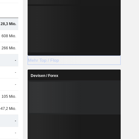
28,3 Mio.
608 Mio.
266 Mio.
Mehr Top / Flop
-
-
Devisen / Forex
-
105 Mio.
-47,2 Mio.
-
-