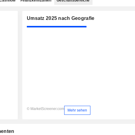
Cashflow
Finanzkennzahlen
Geschäftsbereiche
Umsatz 2025 nach Geografie
© MarketScreener.com
Mehr sehen
menten