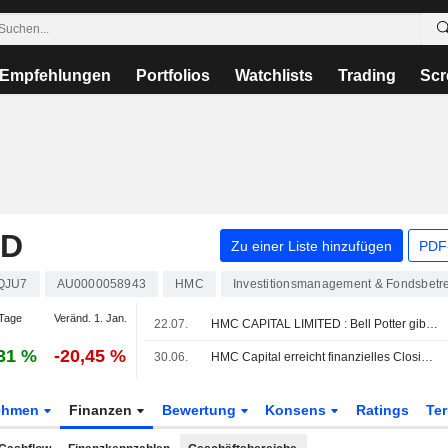
Empfehlungen
Portfolios
Watchlists
Trading
Scr
ED
Zu einer Liste hinzufügen
PDF-
QJU7
AU0000058943
HMC
Investitionsmanagement & Fondsbetre
Tage
Veränd. 1. Jan.
22.07.
HMC CAPITAL LIMITED : Bell Potter gibt eine Kauf-Bewertung ab
31 %
-20,45 %
30.06.
HMC Capital erreicht finanzielles Closing für KKR-Deal zur Energieplattform
ehmen
Finanzen
Bewertung
Konsens
Ratings
Te