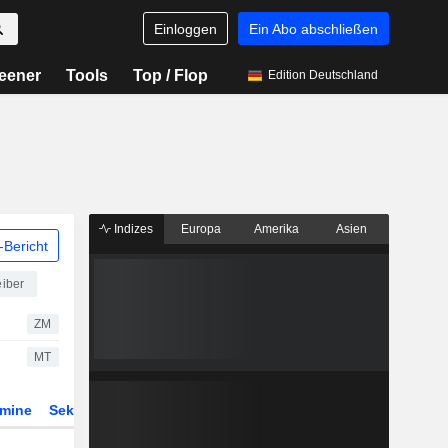
Einloggen
Ein Abo abschließen
eener
Tools
Top / Flop
Edition Deutschland
Indizes
Europa
Amerika
Asien
Bericht
iber
ZM
MT
rmine
Sektor
Derivate
ETFs