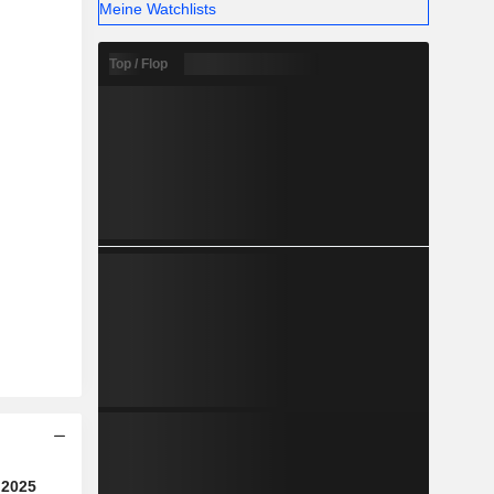
Meine Watchlists
Top / Flop
2025