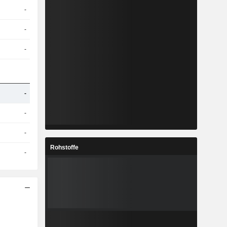
-
-
-
-
-
-
Rohstoffe
-