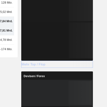
128 Mio.
5,02 Mrd.
7,84 Mrd.
7,91 Mrd.
-4,78 Mrd.
-174 Mio.
Mehr Top / Flop
Devisen / Forex