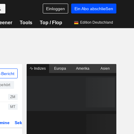
Einloggen
Ein Abo abschließen
eener
Tools
Top / Flop
Edition Deutschland
Indizes
Europa
Amerika
Asien
Bericht
behört
ZM
MT
rmine
Sektor
ETFs