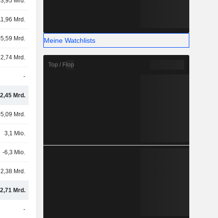
-3,95 Mrd.
11,96 Mrd.
-5,59 Mrd.
Meine Watchlists
2,74 Mrd.
Top / Flop
-
2,45 Mrd.
-5,09 Mrd.
3,1 Mio.
-6,3 Mio.
2,38 Mrd.
-2,71 Mrd.
-