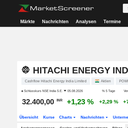
Märkte
Nachrichten
Analysen
Termine
HITACHI ENERGY IND
Cashflow Hitachi Energy India Limited
Aktien
POW
Schlusskurs
NSE India S.E.
05.08.2026
% 5 Tage
Ver
32.400,00
+1,23 %
INR
+2,29 %
+
Übersicht
Kurse
Charts
Nachrichten
Untern