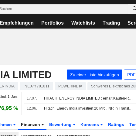
Empfehlungen
Portfolios
Watchlists
Trading
Scr
IA LIMITED
Zu einer Liste hinzufügen
PDF-
ERINDIA
INE07Y701011
POWERINDIA
Schweres Elektrisches Zu
änd. 1. Jan.
17.07.
HITACHI ENERGY INDIA LIMITED : erhält Kaufen-Rating von Way2Wealth Brokers
76,95 %
12.06.
Hitachi Energy India investiert 20 Mrd. INR in Transformatorenwerk in Gujarat; Aktie steigt um 3%
ehmen
Finanzen
Bewertung
Konsens
Ratings
Te