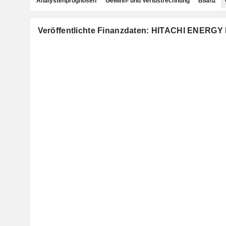
Analystenprognosen
Gewinn- und Verlustrechnung
Bilanz
Veröffentlichte Finanzdaten: HITACHI ENERGY