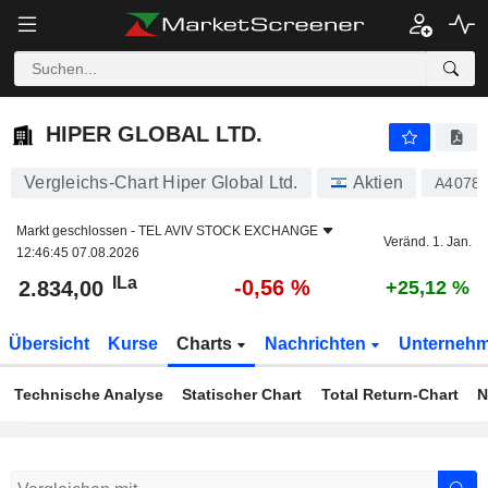
HIPER GLOBAL LTD.
2.834,00
ILa
-0,56 %
HIPER GLOBAL LTD.
Vergleichs-Chart Hiper Global Ltd.
Aktien
A4078
Markt geschlossen -
TEL AVIV STOCK EXCHANGE
Veränd. 1. Jan.
12:46:45 07.08.2026
ILa
-0,56 %
2.834,00
+25,12 %
Übersicht
Kurse
Charts
Nachrichten
Unterneh
Technische Analyse
Statischer Chart
Total Return-Chart
N