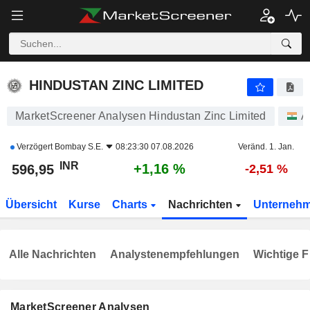
HINDUSTAN ZINC LIMITED
596,95
₹
+1,16 %
HINDUSTAN ZINC LIMITED
MarketScreener Analysen Hindustan Zinc Limited
A
Verzögert
Bombay S.E.
08:23:30 07.08.2026
Veränd. 1. Jan.
INR
+1,16 %
596,95
-2,51 %
Übersicht
Kurse
Charts
Nachrichten
Unterneh
Alle Nachrichten
Analystenempfehlungen
Wichtige F
MarketScreener Analysen